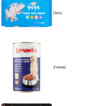
Dieťa
Zvieratá