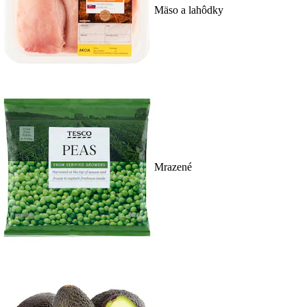
Mäso a lahôdky
Mrazené