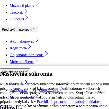
Možnosti platby
Tesco.sk
Clubcard
Pred prvým nákupom
Ako nakupovať
Registrácia
Objednanie doručenia
Moje obľúbené
Kontaktujte nás
Nastavenia súkromia
Tesco.sk
My a našich 18 partnerov ukladáme informácie v zariadení alebo k nim
pristupujeme, napríklad k jedinečným identifikátorom v súboroch
Zákaznícka linka - 0800222333
cookie, za účelom spracúvania osobných údajov. Svoj súhlas môžete
udeliť alebo spravovať voľbou Prijať alebo Odmietnuť všetko,
Výber obchodu
prípadne kedykoľvek v
Pravidlách pre ochranu osobných údajov a
cookies.
Tieto voľby oznámime našim partnerom a neovplyvnia údaje
followUs