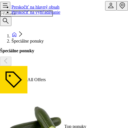
Preskočiť na hlavný obsah
Preskočiť na vyhľadávanie
Špeciálne ponuky
Špeciálne ponuky
All Offers
Top ponuky