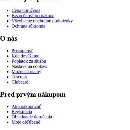
Cena doručenia
Bezpečnosť pri nákupe
Všeobecné obchodné podmienky
Ochrana súkromia
O nás
Prístupnosť
Kde dovážame
Poplatok za službu
Nastavenia cookies
Možnosti platby
Tesco.sk
Clubcard
Pred prvým nákupom
Ako nakupovať
Registrácia
Objednanie doručenia
Moje obľúbené