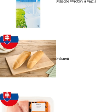
Mliečne výrobky a vajcia
Pekáreň