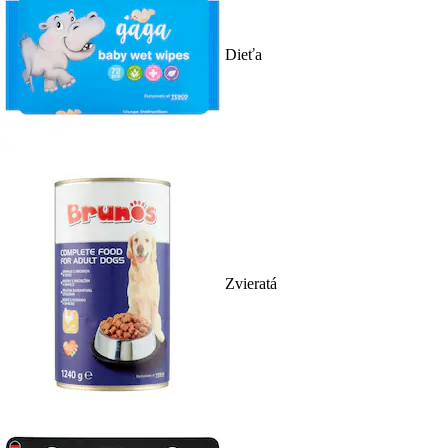
Dieťa
Zvieratá