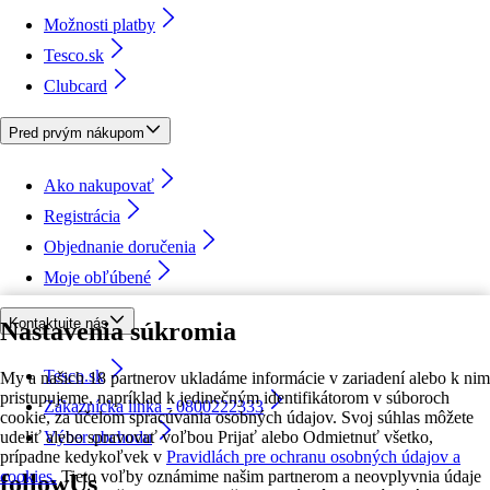
Možnosti platby
Tesco.sk
Clubcard
Pred prvým nákupom
Ako nakupovať
Registrácia
Objednanie doručenia
Moje obľúbené
Kontaktujte nás
Nastavenia súkromia
Tesco.sk
My a našich 18 partnerov ukladáme informácie v zariadení alebo k nim
pristupujeme, napríklad k jedinečným identifikátorom v súboroch
Zákaznícka linka - 0800222333
cookie, za účelom spracúvania osobných údajov. Svoj súhlas môžete
udeliť alebo spravovať voľbou Prijať alebo Odmietnuť všetko,
Výber obchodu
prípadne kedykoľvek v
Pravidlách pre ochranu osobných údajov a
cookies.
Tieto voľby oznámime našim partnerom a neovplyvnia údaje
followUs