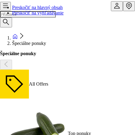
Preskočiť na hlavný obsah
Preskočiť na vyhľadávanie
Špeciálne ponuky
Špeciálne ponuky
All Offers
Top ponuky