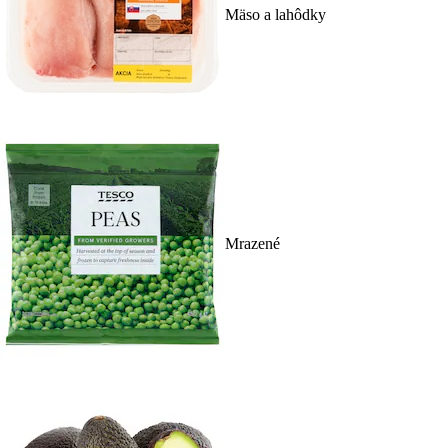
Mäso a lahôdky
Mrazené