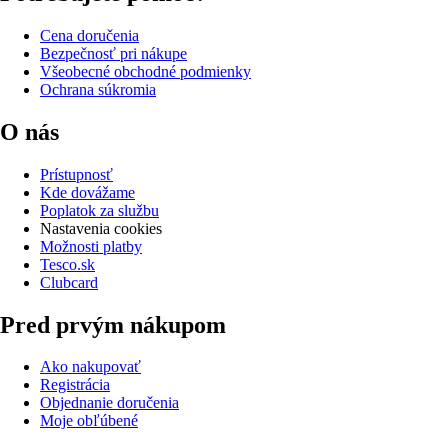
Cena doručenia
Bezpečnosť pri nákupe
Všeobecné obchodné podmienky
Ochrana súkromia
O nás
Prístupnosť
Kde dovážame
Poplatok za službu
Nastavenia cookies
Možnosti platby
Tesco.sk
Clubcard
Pred prvým nákupom
Ako nakupovať
Registrácia
Objednanie doručenia
Moje obľúbené