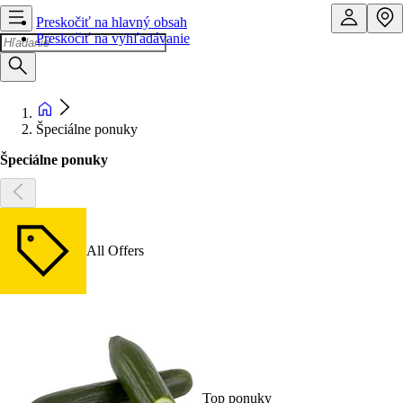
Preskočiť na hlavný obsah
Preskočiť na vyhľadávanie
Špeciálne ponuky
Špeciálne ponuky
All Offers
Top ponuky