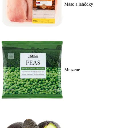
Mäso a lahôdky
Mrazené