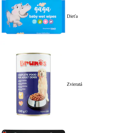
Dieťa
Zvieratá