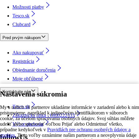
Možnosti platby
Tesco.sk
Clubcard
Pred prvým nákupom
Ako nakupovať
Registrácia
Objednanie doručenia
Moje obľúbené
Kontaktujte nás
Nastavenia súkromia
Tesco.sk
My a našich 18 partnerov ukladáme informácie v zariadení alebo k nim
pristupujeme, napríklad k jedinečným identifikátorom v súboroch
Zákaznícka linka - 0800222333
cookie, za účelom spracúvania osobných údajov. Svoj súhlas môžete
udeliť alebo spravovať voľbou Prijať alebo Odmietnuť všetko,
Výber obchodu
prípadne kedykoľvek v
Pravidlách pre ochranu osobných údajov a
cookies.
Tieto voľby oznámime našim partnerom a neovplyvnia údaje
followUs