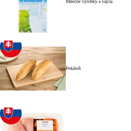
Mliečne výrobky a vajcia
Pekáreň