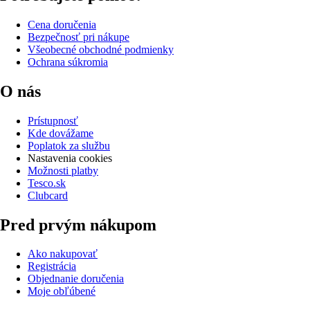
Cena doručenia
Bezpečnosť pri nákupe
Všeobecné obchodné podmienky
Ochrana súkromia
O nás
Prístupnosť
Kde dovážame
Poplatok za službu
Nastavenia cookies
Možnosti platby
Tesco.sk
Clubcard
Pred prvým nákupom
Ako nakupovať
Registrácia
Objednanie doručenia
Moje obľúbené