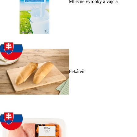
Mliečne výrobky a vajcia
Pekáreň