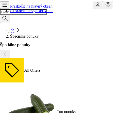
Preskočiť na hlavný obsah
Preskočiť na vyhľadávanie
Špeciálne ponuky
Špeciálne ponuky
All Offers
Top ponuky