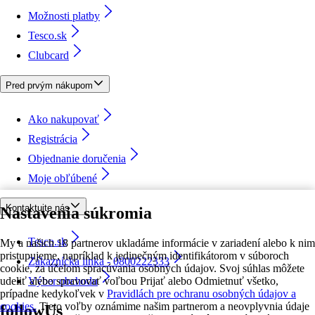
Možnosti platby
Tesco.sk
Clubcard
Pred prvým nákupom
Ako nakupovať
Registrácia
Objednanie doručenia
Moje obľúbené
Kontaktujte nás
Nastavenia súkromia
Tesco.sk
My a našich 18 partnerov ukladáme informácie v zariadení alebo k nim
pristupujeme, napríklad k jedinečným identifikátorom v súboroch
Zákaznícka linka - 0800222333
cookie, za účelom spracúvania osobných údajov. Svoj súhlas môžete
udeliť alebo spravovať voľbou Prijať alebo Odmietnuť všetko,
Výber obchodu
prípadne kedykoľvek v
Pravidlách pre ochranu osobných údajov a
cookies.
Tieto voľby oznámime našim partnerom a neovplyvnia údaje
followUs