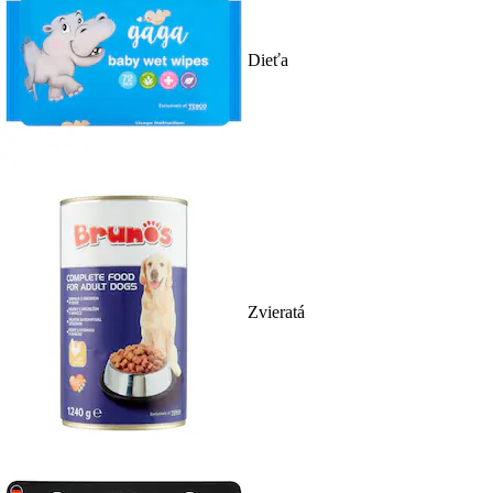
Dieťa
Zvieratá