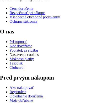
Cena doručenia
Bezpečnosť pri nákupe
Všeobecné obchodné podmienky
Ochrana súkromia
O nás
Prístupnosť
Kde dovážame
Poplatok za službu
Nastavenia cookies
Možnosti platby
Tesco.sk
Clubcard
Pred prvým nákupom
Ako nakupovať
Registrácia
Objednanie doručenia
Moje obľúbené