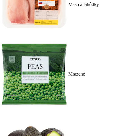
Mäso a lahôdky
Mrazené