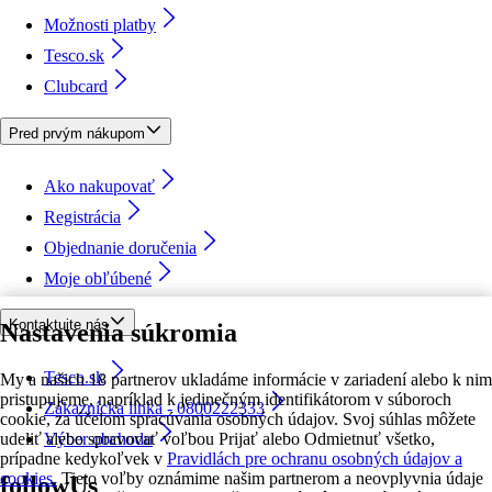
Možnosti platby
Tesco.sk
Clubcard
Pred prvým nákupom
Ako nakupovať
Registrácia
Objednanie doručenia
Moje obľúbené
Kontaktujte nás
Nastavenia súkromia
Tesco.sk
My a našich 18 partnerov ukladáme informácie v zariadení alebo k nim
pristupujeme, napríklad k jedinečným identifikátorom v súboroch
Zákaznícka linka - 0800222333
cookie, za účelom spracúvania osobných údajov. Svoj súhlas môžete
udeliť alebo spravovať voľbou Prijať alebo Odmietnuť všetko,
Výber obchodu
prípadne kedykoľvek v
Pravidlách pre ochranu osobných údajov a
cookies.
Tieto voľby oznámime našim partnerom a neovplyvnia údaje
followUs