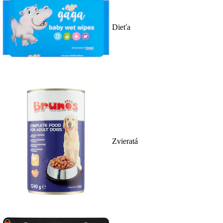
Dieťa
Zvieratá