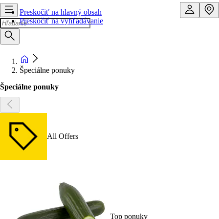
Preskočiť na hlavný obsah
Preskočiť na vyhľadávanie
Špeciálne ponuky
Špeciálne ponuky
All Offers
Top ponuky