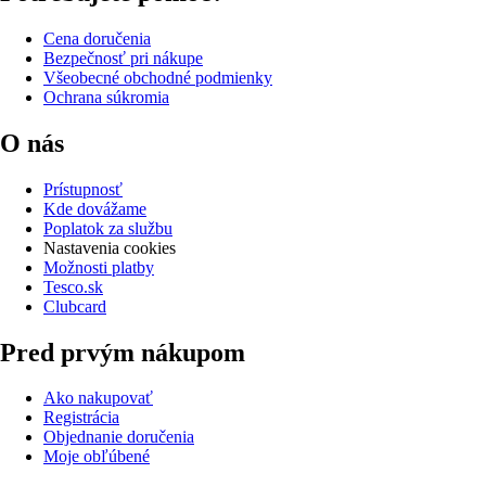
Cena doručenia
Bezpečnosť pri nákupe
Všeobecné obchodné podmienky
Ochrana súkromia
O nás
Prístupnosť
Kde dovážame
Poplatok za službu
Nastavenia cookies
Možnosti platby
Tesco.sk
Clubcard
Pred prvým nákupom
Ako nakupovať
Registrácia
Objednanie doručenia
Moje obľúbené