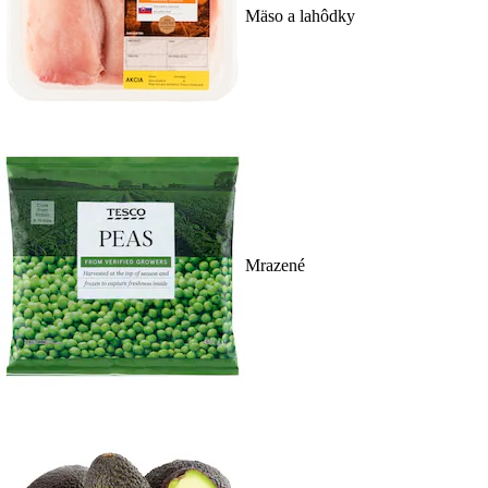
Mäso a lahôdky
Mrazené