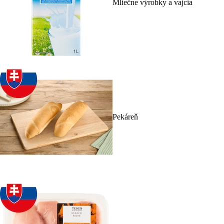
Mliečne výrobky a vajcia
Pekáreň