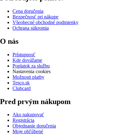
Cena doručenia
Bezpečnosť pri nákupe
Všeobecné obchodné podmienky
Ochrana súkromia
O nás
Prístupnosť
Kde dovážame
Poplatok za službu
Nastavenia cookies
Možnosti platby
Tesco.sk
Clubcard
Pred prvým nákupom
Ako nakupovať
Registrácia
Objednanie doručenia
Moje obľúbené