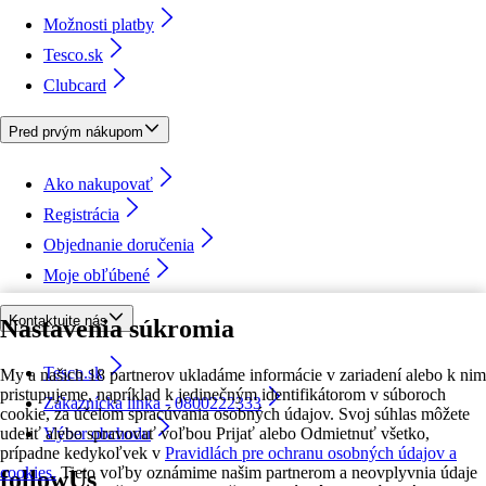
Možnosti platby
Tesco.sk
Clubcard
Pred prvým nákupom
Ako nakupovať
Registrácia
Objednanie doručenia
Moje obľúbené
Kontaktujte nás
Nastavenia súkromia
Tesco.sk
My a našich 18 partnerov ukladáme informácie v zariadení alebo k nim
pristupujeme, napríklad k jedinečným identifikátorom v súboroch
Zákaznícka linka - 0800222333
cookie, za účelom spracúvania osobných údajov. Svoj súhlas môžete
udeliť alebo spravovať voľbou Prijať alebo Odmietnuť všetko,
Výber obchodu
prípadne kedykoľvek v
Pravidlách pre ochranu osobných údajov a
cookies.
Tieto voľby oznámime našim partnerom a neovplyvnia údaje
followUs