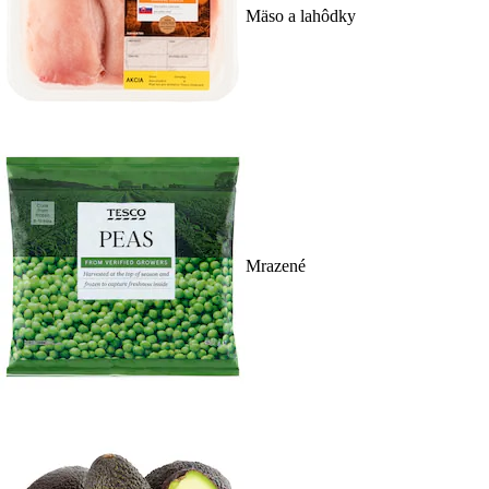
Mäso a lahôdky
Mrazené