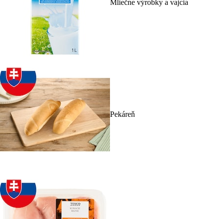
Mliečne výrobky a vajcia
Pekáreň