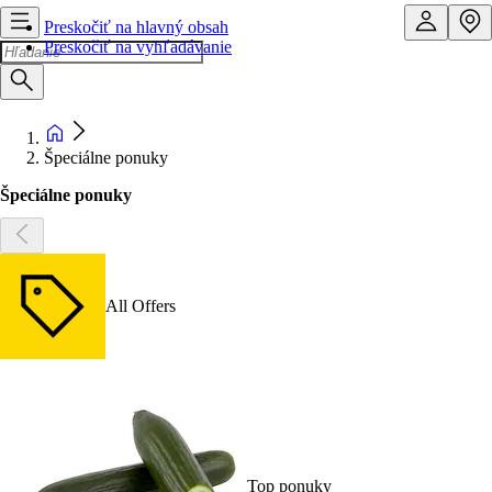
Preskočiť na hlavný obsah
Preskočiť na vyhľadávanie
Špeciálne ponuky
Špeciálne ponuky
All Offers
Top ponuky