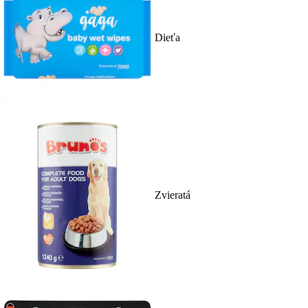
Dieťa
Zvieratá