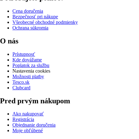
Cena doručenia
Bezpečnosť pri nákupe
Všeobecné obchodné podmienky
Ochrana súkromia
O nás
Prístupnosť
Kde dovážame
Poplatok za službu
Nastavenia cookies
Možnosti platby
Tesco.sk
Clubcard
Pred prvým nákupom
Ako nakupovať
Registrácia
Objednanie doručenia
Moje obľúbené