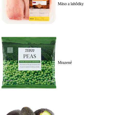
Mäso a lahôdky
Mrazené