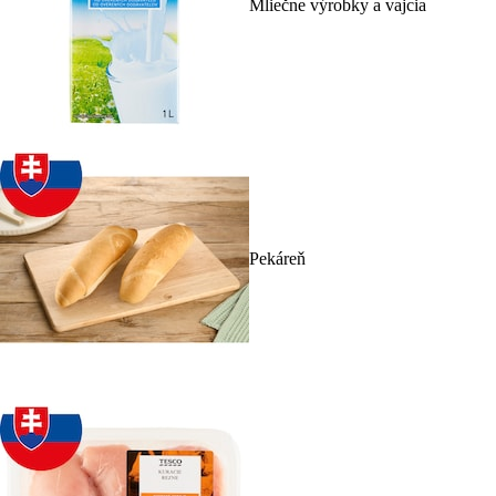
Mliečne výrobky a vajcia
Pekáreň