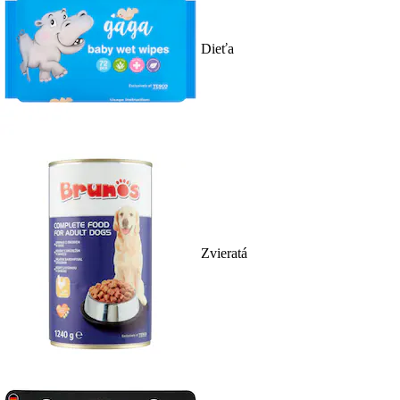
Dieťa
Zvieratá