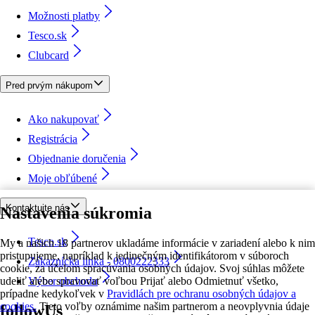
Možnosti platby
Tesco.sk
Clubcard
Pred prvým nákupom
Ako nakupovať
Registrácia
Objednanie doručenia
Moje obľúbené
Kontaktujte nás
Nastavenia súkromia
Tesco.sk
My a našich 18 partnerov ukladáme informácie v zariadení alebo k nim
pristupujeme, napríklad k jedinečným identifikátorom v súboroch
Zákaznícka linka - 0800222333
cookie, za účelom spracúvania osobných údajov. Svoj súhlas môžete
udeliť alebo spravovať voľbou Prijať alebo Odmietnuť všetko,
Výber obchodu
prípadne kedykoľvek v
Pravidlách pre ochranu osobných údajov a
cookies.
Tieto voľby oznámime našim partnerom a neovplyvnia údaje
followUs