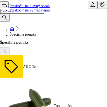
Preskočiť na hlavný obsah
Preskočiť na vyhľadávanie
Špeciálne ponuky
Špeciálne ponuky
All Offers
Top ponuky