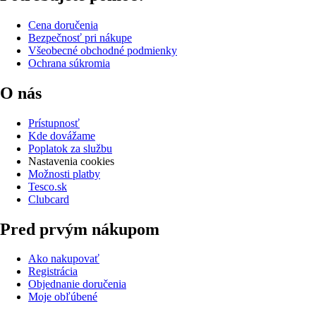
Cena doručenia
Bezpečnosť pri nákupe
Všeobecné obchodné podmienky
Ochrana súkromia
O nás
Prístupnosť
Kde dovážame
Poplatok za službu
Nastavenia cookies
Možnosti platby
Tesco.sk
Clubcard
Pred prvým nákupom
Ako nakupovať
Registrácia
Objednanie doručenia
Moje obľúbené