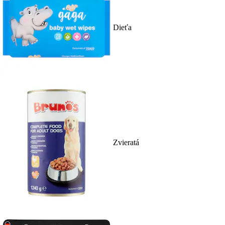
Dieťa
Zvieratá