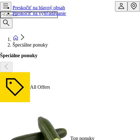
Preskočiť na hlavný obsah
Preskočiť na vyhľadávanie
Špeciálne ponuky
Špeciálne ponuky
All Offers
Top ponuky