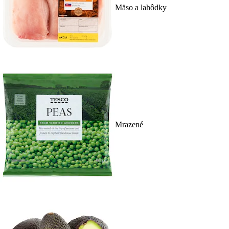
Mäso a lahôdky
Mrazené