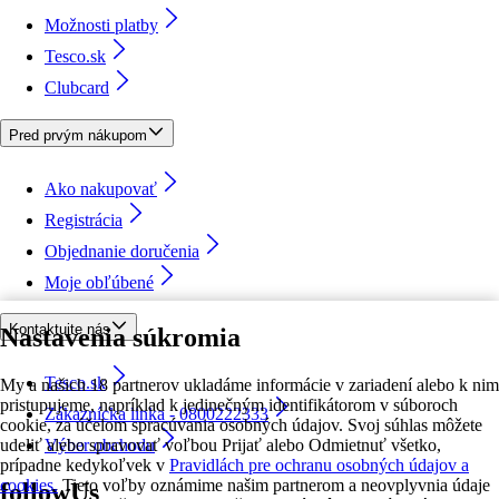
Možnosti platby
Tesco.sk
Clubcard
Pred prvým nákupom
Ako nakupovať
Registrácia
Objednanie doručenia
Moje obľúbené
Kontaktujte nás
Nastavenia súkromia
Tesco.sk
My a našich 18 partnerov ukladáme informácie v zariadení alebo k nim
pristupujeme, napríklad k jedinečným identifikátorom v súboroch
Zákaznícka linka - 0800222333
cookie, za účelom spracúvania osobných údajov. Svoj súhlas môžete
udeliť alebo spravovať voľbou Prijať alebo Odmietnuť všetko,
Výber obchodu
prípadne kedykoľvek v
Pravidlách pre ochranu osobných údajov a
cookies.
Tieto voľby oznámime našim partnerom a neovplyvnia údaje
followUs