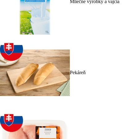
Mliečne výrobky a vajcia
Pekáreň