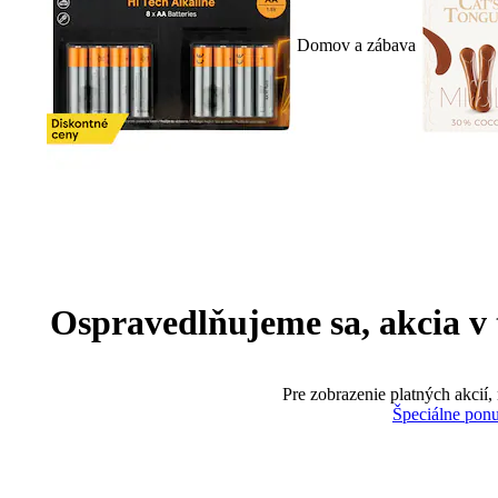
Domov a zábava
Ospravedlňujeme sa, akcia v te
Pre zobrazenie platných akcií,
Špeciálne pon