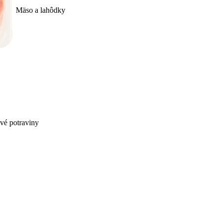
Mäso a lahôdky
ivé potraviny