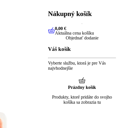
Nákupný košík
0,00 €
Aktuálna cena košíku
0,00 €
Aktuálna cena košíku
Objednať dodanie
Váš košík
Vyberte službu, ktorá je pre Vás
najvhodnejšie
Prázdny košík
Produkty, ktoré pridáte do svojho
košíka sa zobrazia tu