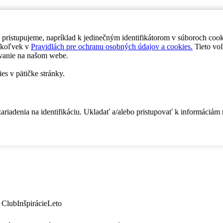
 pristupujeme, napríklad k jedinečným identifikátorom v súboroch coo
dykoľvek v
Pravidlách pre ochranu osobných údajov a cookies.
Tieto voľ
vanie na našom webe.
es v pätičke stránky.
zariadenia na identifikáciu. Ukladať a/alebo pristupovať k informáciám
 Club
Inšpirácie
Leto