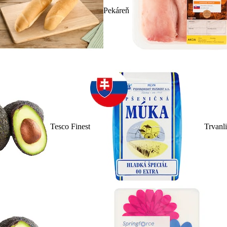
Pekáreň
Tesco Finest
Trvanl