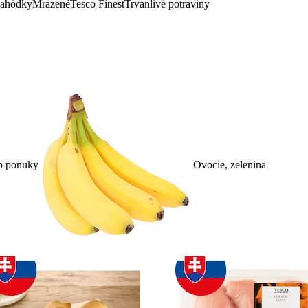
lahôdky
Mrazené
Tesco Finest
Trvanlivé potraviny
p ponuky
Ovocie, zelenina