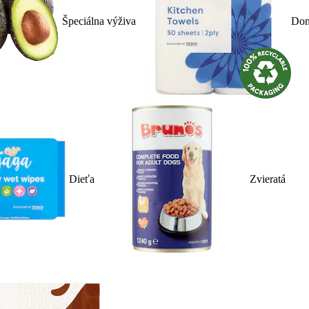
Špeciálna výživa
Dom
Dieťa
Zvieratá