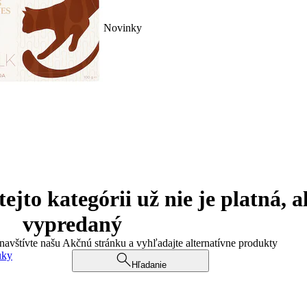
Novinky
jto kategórii už nie je platná, a
vypredaný
 navštívte našu Akčnú stránku a vyhľadajte alternatívne produkty
uky
Hľadanie