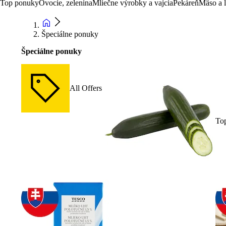
Top ponuky
Ovocie, zelenina
Mliečne výrobky a vajcia
Pekáreň
Mäso a 
Špeciálne ponuky
Špeciálne ponuky
All Offers
To