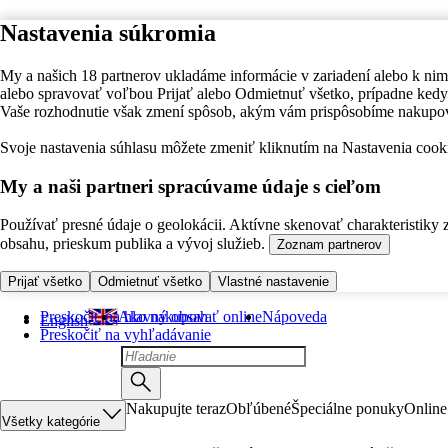
Nastavenia súkromia
My a našich 18 partnerov ukladáme informácie v zariadení alebo k nim
alebo spravovať voľbou Prijať alebo Odmietnuť všetko, prípadne ke
Vaše rozhodnutie však zmení spôsob, akým vám prispôsobíme nakupo
Svoje nastavenia súhlasu môžete zmeniť kliknutím na Nastavenia cooki
My a naši partneri spracúvame údaje s cieľom
Používať presné údaje o geolokácii. Aktívne skenovať charakteristiky 
obsahu, prieskum publika a vývoj služieb.
Zoznam partnerov
Prijať všetko
Odmietnuť všetko
Vlastné nastavenie
Preskočiť na hlavný obsah
Ako nakupovať online
Nápoveda
English
Preskočiť na vyhľadávanie
Nakupujte teraz
Obľúbené
Špeciálne ponuky
Online
Všetky kategórie