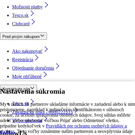
Možnosti platby
Tesco.sk
Clubcard
Pred prvým nákupom
Ako nakupovať
Registrácia
Objednanie doručenia
Moje obľúbené
Kontaktujte nás
Nastavenia súkromia
Tesco.sk
My a našich 18 partnerov ukladáme informácie v zariadení alebo k nim
pristupujeme, napríklad k jedinečným identifikátorom v súboroch
Zákaznícka linka - 0800222333
cookie, za účelom spracúvania osobných údajov. Svoj súhlas môžete
udeliť alebo spravovať voľbou Prijať alebo Odmietnuť všetko,
Výber obchodu
prípadne kedykoľvek v
Pravidlách pre ochranu osobných údajov a
cookies.
Tieto voľby oznámime našim partnerom a neovplyvnia údaje
followUs