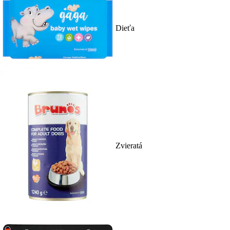
Dieťa
Zvieratá