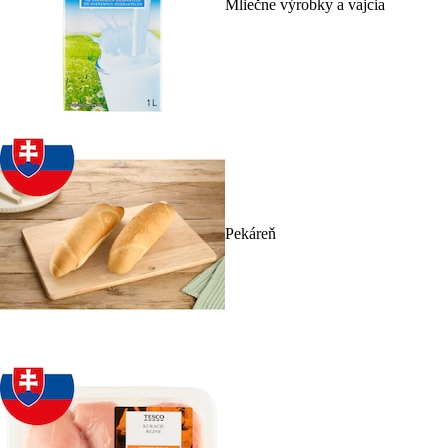
Mliečne výrobky a vajcia
Pekáreň