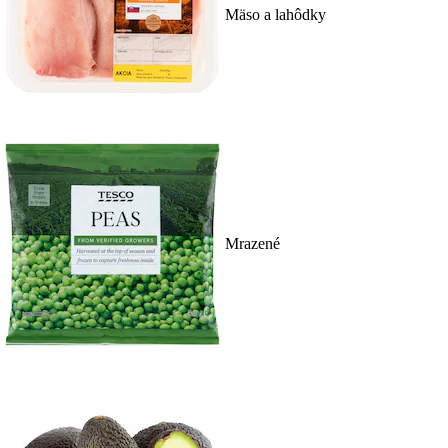
Mäso a lahôdky
Mrazené