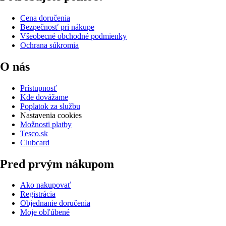
Cena doručenia
Bezpečnosť pri nákupe
Všeobecné obchodné podmienky
Ochrana súkromia
O nás
Prístupnosť
Kde dovážame
Poplatok za službu
Nastavenia cookies
Možnosti platby
Tesco.sk
Clubcard
Pred prvým nákupom
Ako nakupovať
Registrácia
Objednanie doručenia
Moje obľúbené