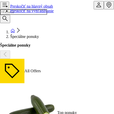
Preskočiť na hlavný obsah
Preskočiť na vyhľadávanie
Špeciálne ponuky
Špeciálne ponuky
All Offers
Top ponuky