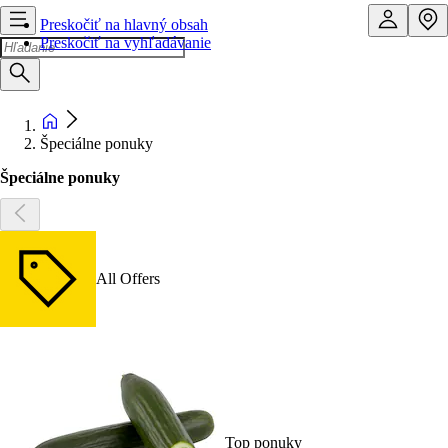
Preskočiť na hlavný obsah
Preskočiť na vyhľadávanie
Špeciálne ponuky
Špeciálne ponuky
All Offers
Top ponuky