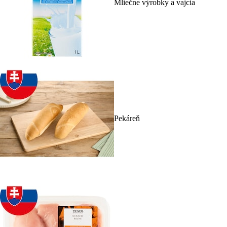
Mliečne výrobky a vajcia
Pekáreň