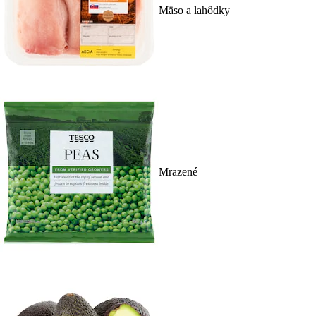
Mäso a lahôdky
Mrazené