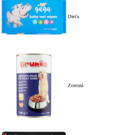
Dieťa
Zvieratá