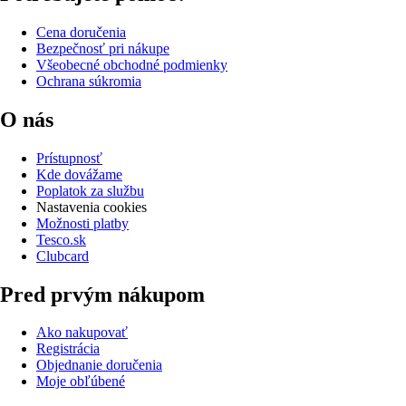
Cena doručenia
Bezpečnosť pri nákupe
Všeobecné obchodné podmienky
Ochrana súkromia
O nás
Prístupnosť
Kde dovážame
Poplatok za službu
Nastavenia cookies
Možnosti platby
Tesco.sk
Clubcard
Pred prvým nákupom
Ako nakupovať
Registrácia
Objednanie doručenia
Moje obľúbené