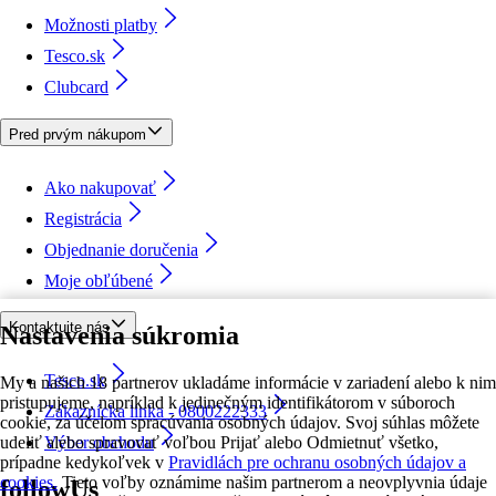
Možnosti platby
Tesco.sk
Clubcard
Pred prvým nákupom
Ako nakupovať
Registrácia
Objednanie doručenia
Moje obľúbené
Kontaktujte nás
Nastavenia súkromia
Tesco.sk
My a našich 18 partnerov ukladáme informácie v zariadení alebo k nim
pristupujeme, napríklad k jedinečným identifikátorom v súboroch
Zákaznícka linka - 0800222333
cookie, za účelom spracúvania osobných údajov. Svoj súhlas môžete
udeliť alebo spravovať voľbou Prijať alebo Odmietnuť všetko,
Výber obchodu
prípadne kedykoľvek v
Pravidlách pre ochranu osobných údajov a
cookies.
Tieto voľby oznámime našim partnerom a neovplyvnia údaje
followUs