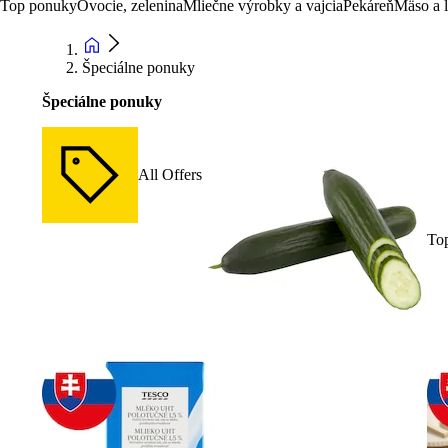
Top ponuky
Ovocie, zelenina
Mliečne výrobky a vajcia
Pekáreň
Mäso a 
Špeciálne ponuky
Špeciálne ponuky
All Offers
To