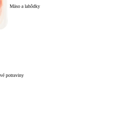
Mäso a lahôdky
ivé potraviny