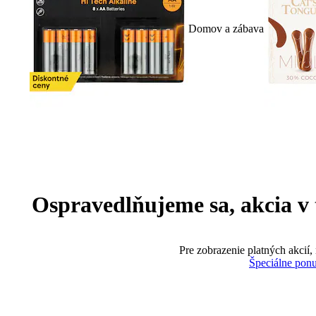
Domov a zábava
Ospravedlňujeme sa, akcia v te
Pre zobrazenie platných akcií,
Špeciálne pon