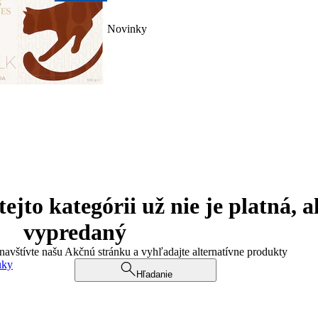
Novinky
jto kategórii už nie je platná, a
vypredaný
 navštívte našu Akčnú stránku a vyhľadajte alternatívne produkty
uky
Hľadanie