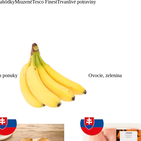
lahôdky
Mrazené
Tesco Finest
Trvanlivé potraviny
p ponuky
Ovocie, zelenina