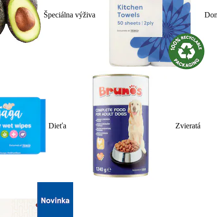
Špeciálna výživa
Dom
Dieťa
Zvieratá