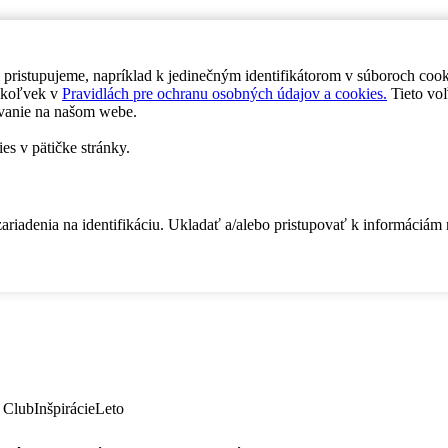
 pristupujeme, napríklad k jedinečným identifikátorom v súboroch coo
dykoľvek v
Pravidlách pre ochranu osobných údajov a cookies.
Tieto voľ
vanie na našom webe.
es v pätičke stránky.
zariadenia na identifikáciu. Ukladať a/alebo pristupovať k informáciám
 Club
Inšpirácie
Leto