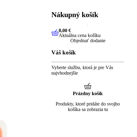
Nákupný košík
0,00 €
Aktuálna cena košíku
0,00 €
Aktuálna cena košíku
Objednať dodanie
Váš košík
Vyberte službu, ktorá je pre Vás
najvhodnejšie
Prázdny košík
Produkty, ktoré pridáte do svojho
košíka sa zobrazia tu