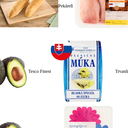
Pekáreň
Tesco Finest
Trvanl