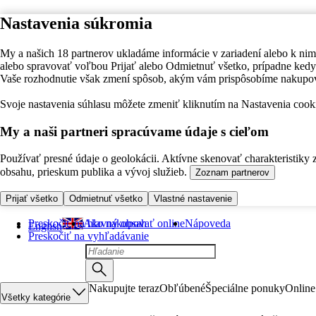
Nastavenia súkromia
My a našich 18 partnerov ukladáme informácie v zariadení alebo k nim
alebo spravovať voľbou Prijať alebo Odmietnuť všetko, prípadne ke
Vaše rozhodnutie však zmení spôsob, akým vám prispôsobíme nakupo
Svoje nastavenia súhlasu môžete zmeniť kliknutím na Nastavenia cooki
My a naši partneri spracúvame údaje s cieľom
Používať presné údaje o geolokácii. Aktívne skenovať charakteristiky 
obsahu, prieskum publika a vývoj služieb.
Zoznam partnerov
Prijať všetko
Odmietnuť všetko
Vlastné nastavenie
Preskočiť na hlavný obsah
Ako nakupovať online
Nápoveda
English
Preskočiť na vyhľadávanie
Nakupujte teraz
Obľúbené
Špeciálne ponuky
Online
Všetky kategórie