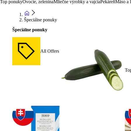
Top ponuky
Ovocie, zelenina
Mliečne výrobky a vajcia
Pekáreň
Mäso a 
Špeciálne ponuky
Špeciálne ponuky
All Offers
To