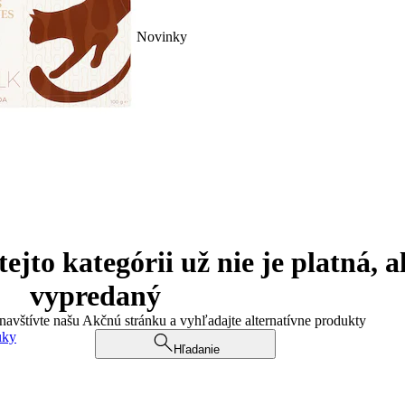
Novinky
jto kategórii už nie je platná, a
vypredaný
 navštívte našu Akčnú stránku a vyhľadajte alternatívne produkty
uky
Hľadanie