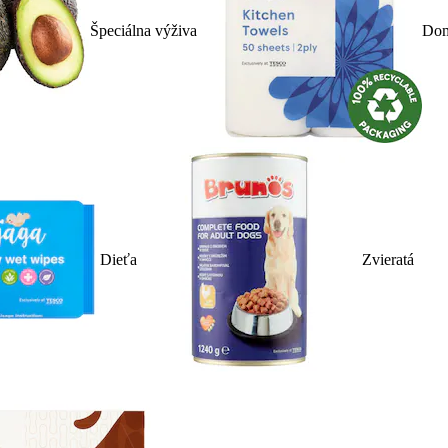
Špeciálna výživa
Dom
Dieťa
Zvieratá