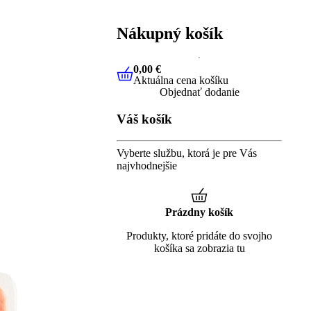
Nákupný košík
0,00 €
Aktuálna cena košíku
0,00 €
Aktuálna cena košíku
Objednať dodanie
Váš košík
Vyberte službu, ktorá je pre Vás
najvhodnejšie
Prázdny košík
Produkty, ktoré pridáte do svojho
košíka sa zobrazia tu