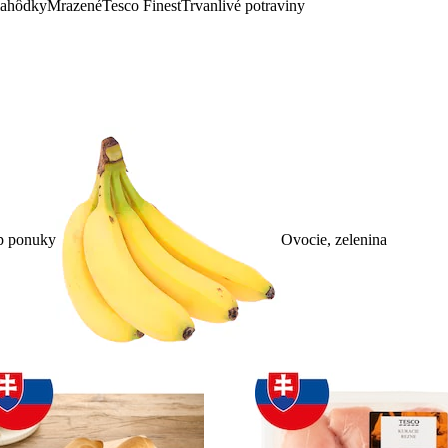
lahôdky
Mrazené
Tesco Finest
Trvanlivé potraviny
p ponuky
Ovocie, zelenina