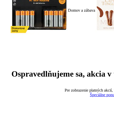
Domov a zábava
Ospravedlňujeme sa, akcia v te
Pre zobrazenie platných akcií,
Špeciálne pon