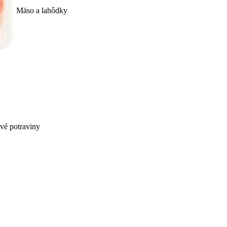
Mäso a lahôdky
ivé potraviny