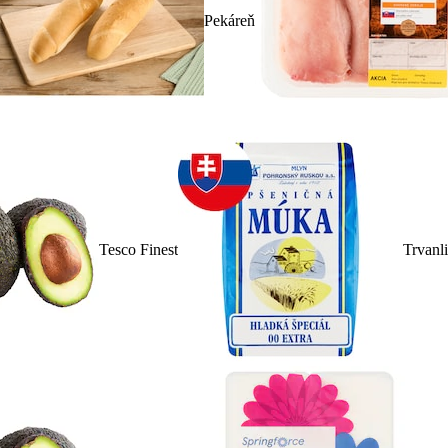
Pekáreň
Tesco Finest
Trvanl