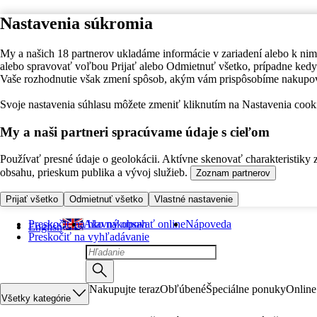
Nastavenia súkromia
My a našich 18 partnerov ukladáme informácie v zariadení alebo k nim
alebo spravovať voľbou Prijať alebo Odmietnuť všetko, prípadne ke
Vaše rozhodnutie však zmení spôsob, akým vám prispôsobíme nakupo
Svoje nastavenia súhlasu môžete zmeniť kliknutím na Nastavenia cooki
My a naši partneri spracúvame údaje s cieľom
Používať presné údaje o geolokácii. Aktívne skenovať charakteristiky 
obsahu, prieskum publika a vývoj služieb.
Zoznam partnerov
Prijať všetko
Odmietnuť všetko
Vlastné nastavenie
Preskočiť na hlavný obsah
Ako nakupovať online
Nápoveda
English
Preskočiť na vyhľadávanie
Nakupujte teraz
Obľúbené
Špeciálne ponuky
Online
Všetky kategórie