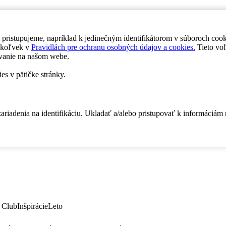
 pristupujeme, napríklad k jedinečným identifikátorom v súboroch coo
dykoľvek v
Pravidlách pre ochranu osobných údajov a cookies.
Tieto voľ
vanie na našom webe.
es v pätičke stránky.
zariadenia na identifikáciu. Ukladať a/alebo pristupovať k informáciám
 Club
Inšpirácie
Leto