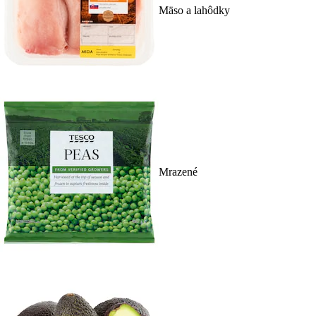
Mäso a lahôdky
Mrazené