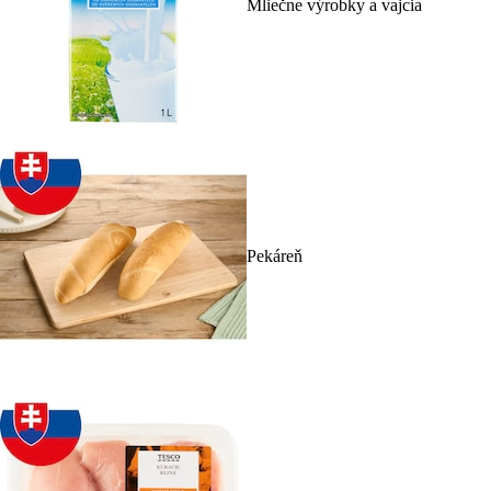
Mliečne výrobky a vajcia
Pekáreň