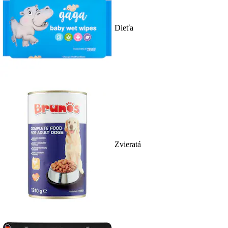
Dieťa
Zvieratá