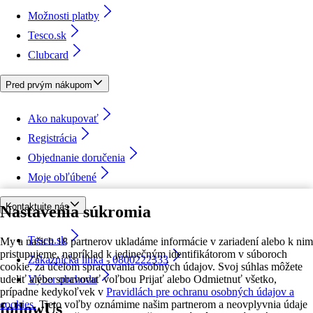
Možnosti platby
Tesco.sk
Clubcard
Pred prvým nákupom
Ako nakupovať
Registrácia
Objednanie doručenia
Moje obľúbené
Kontaktujte nás
Nastavenia súkromia
Tesco.sk
My a našich 18 partnerov ukladáme informácie v zariadení alebo k nim
pristupujeme, napríklad k jedinečným identifikátorom v súboroch
Zákaznícka linka - 0800222333
cookie, za účelom spracúvania osobných údajov. Svoj súhlas môžete
udeliť alebo spravovať voľbou Prijať alebo Odmietnuť všetko,
Výber obchodu
prípadne kedykoľvek v
Pravidlách pre ochranu osobných údajov a
cookies.
Tieto voľby oznámime našim partnerom a neovplyvnia údaje
followUs