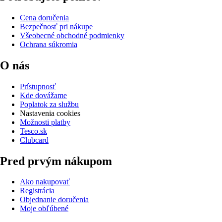
Cena doručenia
Bezpečnosť pri nákupe
Všeobecné obchodné podmienky
Ochrana súkromia
O nás
Prístupnosť
Kde dovážame
Poplatok za službu
Nastavenia cookies
Možnosti platby
Tesco.sk
Clubcard
Pred prvým nákupom
Ako nakupovať
Registrácia
Objednanie doručenia
Moje obľúbené