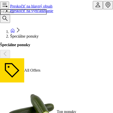
Preskočiť na hlavný obsah
Preskočiť na vyhľadávanie
Špeciálne ponuky
Špeciálne ponuky
All Offers
Top ponuky