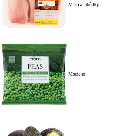
Mäso a lahôdky
Mrazené