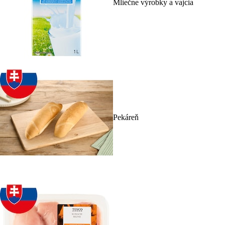
Mliečne výrobky a vajcia
Pekáreň