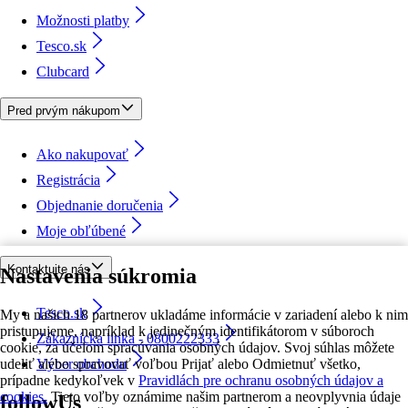
Možnosti platby
Tesco.sk
Clubcard
Pred prvým nákupom
Ako nakupovať
Registrácia
Objednanie doručenia
Moje obľúbené
Kontaktujte nás
Nastavenia súkromia
Tesco.sk
My a našich 18 partnerov ukladáme informácie v zariadení alebo k nim
pristupujeme, napríklad k jedinečným identifikátorom v súboroch
Zákaznícka linka - 0800222333
cookie, za účelom spracúvania osobných údajov. Svoj súhlas môžete
udeliť alebo spravovať voľbou Prijať alebo Odmietnuť všetko,
Výber obchodu
prípadne kedykoľvek v
Pravidlách pre ochranu osobných údajov a
cookies.
Tieto voľby oznámime našim partnerom a neovplyvnia údaje
followUs