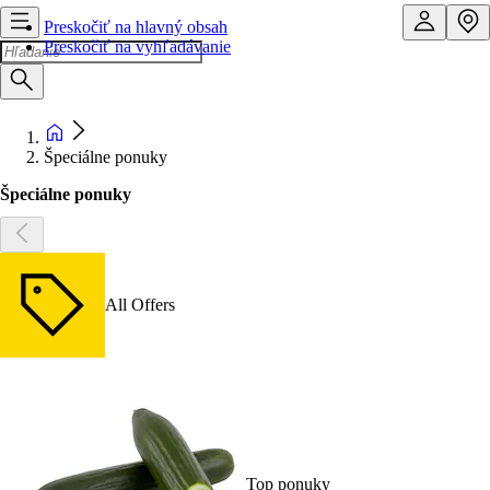
Preskočiť na hlavný obsah
Preskočiť na vyhľadávanie
Špeciálne ponuky
Špeciálne ponuky
All Offers
Top ponuky