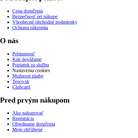
Cena doručenia
Bezpečnosť pri nákupe
Všeobecné obchodné podmienky
Ochrana súkromia
O nás
Prístupnosť
Kde dovážame
Poplatok za službu
Nastavenia cookies
Možnosti platby
Tesco.sk
Clubcard
Pred prvým nákupom
Ako nakupovať
Registrácia
Objednanie doručenia
Moje obľúbené