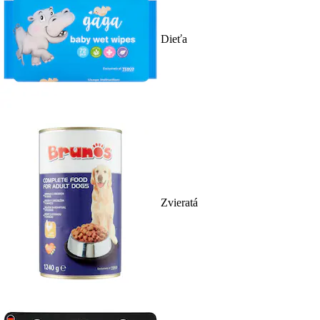
Dieťa
Zvieratá