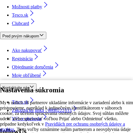
Možnosti platby
Tesco.sk
Clubcard
Pred prvým nákupom
Ako nakupovať
Registrácia
Objednanie doručenia
Moje obľúbené
Kontaktujte nás
Nastavenia súkromia
Tesco.sk
My a našich 18 partnerov ukladáme informácie v zariadení alebo k nim
pristupujeme, napríklad k jedinečným identifikátorom v súboroch
Zákaznícka linka - 0800222333
cookie, za účelom spracúvania osobných údajov. Svoj súhlas môžete
udeliť alebo spravovať voľbou Prijať alebo Odmietnuť všetko,
Výber obchodu
prípadne kedykoľvek v
Pravidlách pre ochranu osobných údajov a
cookies.
Tieto voľby oznámime našim partnerom a neovplyvnia údaje
followUs