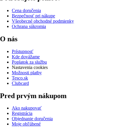
Cena doručenia
Bezpečnosť pri nákupe
Všeobecné obchodné podmienky
Ochrana súkromia
O nás
Prístupnosť
Kde dovážame
Poplatok za službu
Nastavenia cookies
Možnosti platby
Tesco.sk
Clubcard
Pred prvým nákupom
Ako nakupovať
Registrácia
Objednanie doručenia
Moje obľúbené