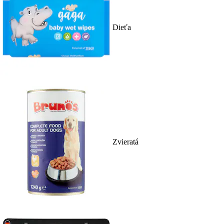
Dieťa
Zvieratá