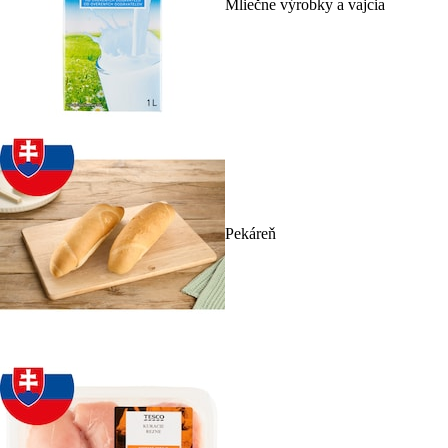
Mliečne výrobky a vajcia
Pekáreň