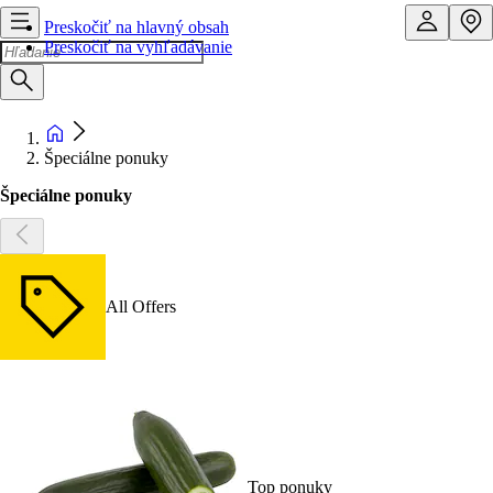
Preskočiť na hlavný obsah
Preskočiť na vyhľadávanie
Špeciálne ponuky
Špeciálne ponuky
All Offers
Top ponuky