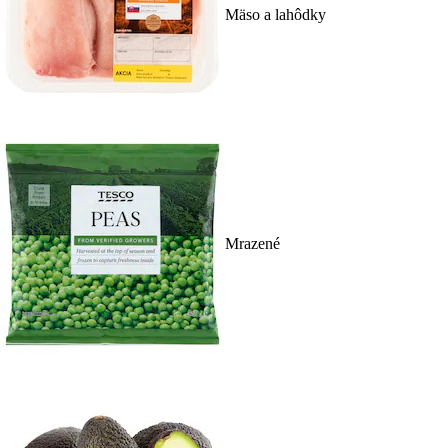
Mäso a lahôdky
Mrazené