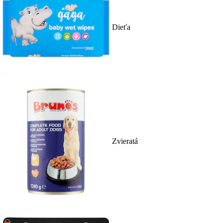
Dieťa
Zvieratá