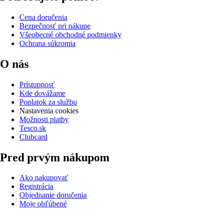
Cena doručenia
Bezpečnosť pri nákupe
Všeobecné obchodné podmienky
Ochrana súkromia
O nás
Prístupnosť
Kde dovážame
Poplatok za službu
Nastavenia cookies
Možnosti platby
Tesco.sk
Clubcard
Pred prvým nákupom
Ako nakupovať
Registrácia
Objednanie doručenia
Moje obľúbené