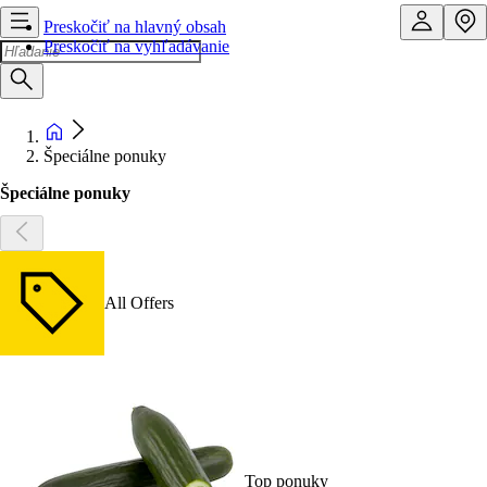
Preskočiť na hlavný obsah
Preskočiť na vyhľadávanie
Špeciálne ponuky
Špeciálne ponuky
All Offers
Top ponuky