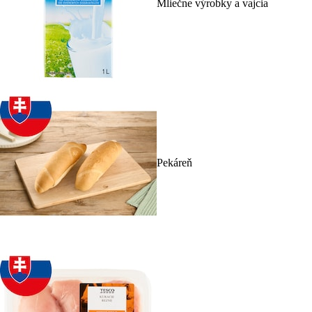
Mliečne výrobky a vajcia
Pekáreň