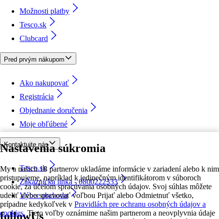
Možnosti platby
Tesco.sk
Clubcard
Pred prvým nákupom
Ako nakupovať
Registrácia
Objednanie doručenia
Moje obľúbené
Kontaktujte nás
Nastavenia súkromia
Tesco.sk
My a našich 18 partnerov ukladáme informácie v zariadení alebo k nim
pristupujeme, napríklad k jedinečným identifikátorom v súboroch
Zákaznícka linka - 0800222333
cookie, za účelom spracúvania osobných údajov. Svoj súhlas môžete
udeliť alebo spravovať voľbou Prijať alebo Odmietnuť všetko,
Výber obchodu
prípadne kedykoľvek v
Pravidlách pre ochranu osobných údajov a
cookies.
Tieto voľby oznámime našim partnerom a neovplyvnia údaje
followUs