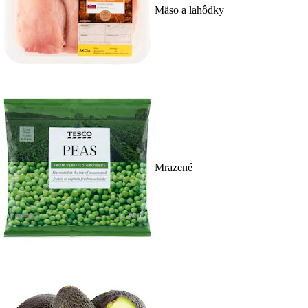
Mäso a lahôdky
Mrazené