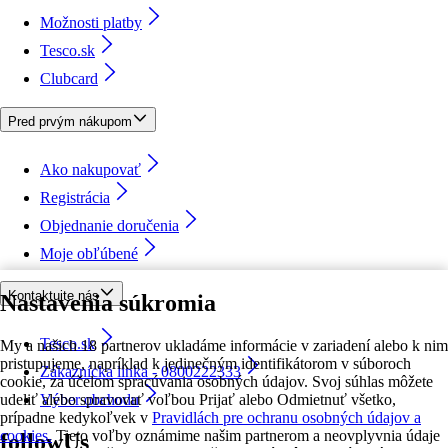
Možnosti platby
Tesco.sk
Clubcard
Pred prvým nákupom
Ako nakupovať
Registrácia
Objednanie doručenia
Moje obľúbené
Kontaktujte nás
Nastavenia súkromia
Tesco.sk
My a našich 18 partnerov ukladáme informácie v zariadení alebo k nim
pristupujeme, napríklad k jedinečným identifikátorom v súboroch
Zákaznícka linka - 0800222333
cookie, za účelom spracúvania osobných údajov. Svoj súhlas môžete
udeliť alebo spravovať voľbou Prijať alebo Odmietnuť všetko,
Výber obchodu
prípadne kedykoľvek v
Pravidlách pre ochranu osobných údajov a
cookies.
Tieto voľby oznámime našim partnerom a neovplyvnia údaje
followUs