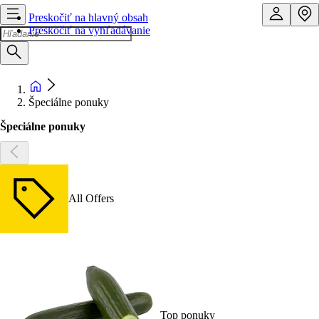
Preskočiť na hlavný obsah
Preskočiť na vyhľadávanie
Špeciálne ponuky
Špeciálne ponuky
All Offers
Top ponuky