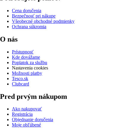
Cena doručenia
Bezpečnosť pri nákupe
Všeobecné obchodné podmienky
Ochrana súkromia
O nás
Prístupnosť
Kde dovážame
Poplatok za službu
Nastavenia cookies
Možnosti platby
Tesco.sk
Clubcard
Pred prvým nákupom
Ako nakupovať
Registrácia
Objednanie doručenia
Moje obľúbené