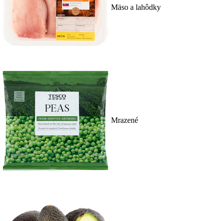
Mäso a lahôdky
Mrazené