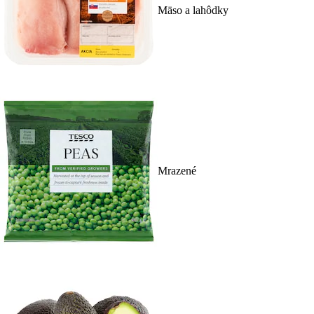
Mäso a lahôdky
Mrazené