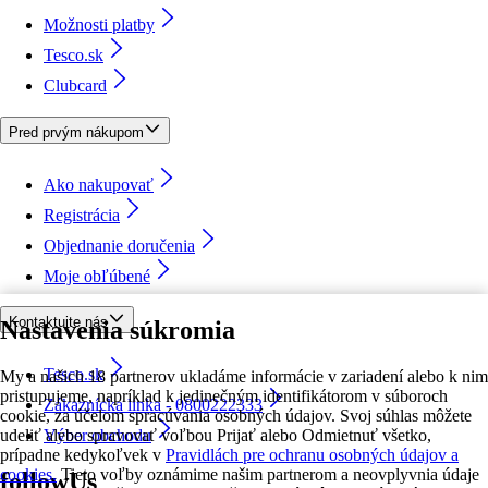
Možnosti platby
Tesco.sk
Clubcard
Pred prvým nákupom
Ako nakupovať
Registrácia
Objednanie doručenia
Moje obľúbené
Kontaktujte nás
Nastavenia súkromia
Tesco.sk
My a našich 18 partnerov ukladáme informácie v zariadení alebo k nim
pristupujeme, napríklad k jedinečným identifikátorom v súboroch
Zákaznícka linka - 0800222333
cookie, za účelom spracúvania osobných údajov. Svoj súhlas môžete
udeliť alebo spravovať voľbou Prijať alebo Odmietnuť všetko,
Výber obchodu
prípadne kedykoľvek v
Pravidlách pre ochranu osobných údajov a
cookies.
Tieto voľby oznámime našim partnerom a neovplyvnia údaje
followUs