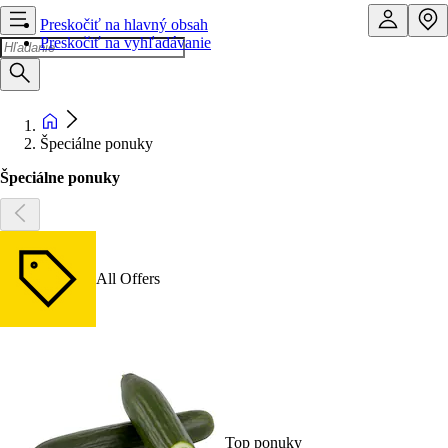
Preskočiť na hlavný obsah
Preskočiť na vyhľadávanie
Špeciálne ponuky
Špeciálne ponuky
All Offers
Top ponuky