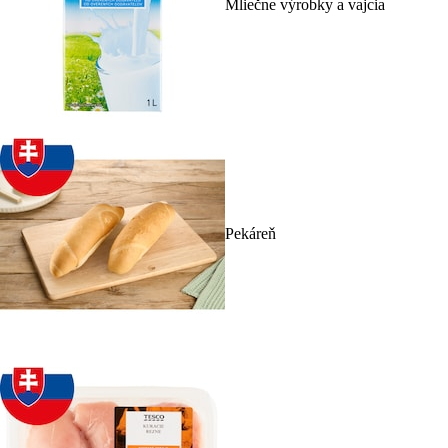
Mliečne výrobky a vajcia
Pekáreň