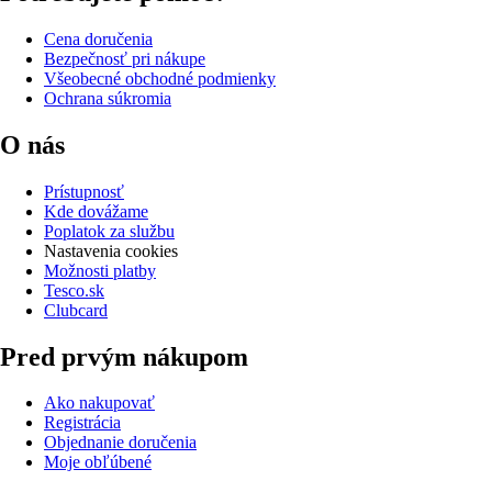
Cena doručenia
Bezpečnosť pri nákupe
Všeobecné obchodné podmienky
Ochrana súkromia
O nás
Prístupnosť
Kde dovážame
Poplatok za službu
Nastavenia cookies
Možnosti platby
Tesco.sk
Clubcard
Pred prvým nákupom
Ako nakupovať
Registrácia
Objednanie doručenia
Moje obľúbené