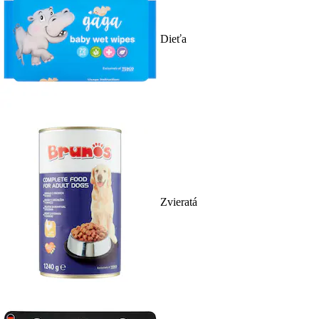
Dieťa
Zvieratá