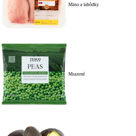
Mäso a lahôdky
Mrazené