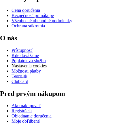
Cena doručenia
Bezpečnosť pri nákupe
Všeobecné obchodné podmienky
Ochrana súkromia
O nás
Prístupnosť
Kde dovážame
Poplatok za službu
Nastavenia cookies
Možnosti platby
Tesco.sk
Clubcard
Pred prvým nákupom
Ako nakupovať
Registrácia
Objednanie doručenia
Moje obľúbené