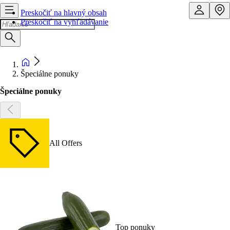
Preskočiť na hlavný obsah
Preskočiť na vyhľadávanie
Špeciálne ponuky
Špeciálne ponuky
All Offers
Top ponuky