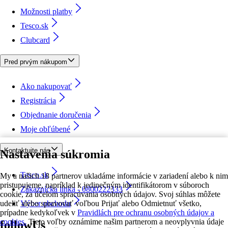
Možnosti platby
Tesco.sk
Clubcard
Pred prvým nákupom
Ako nakupovať
Registrácia
Objednanie doručenia
Moje obľúbené
Kontaktujte nás
Nastavenia súkromia
Tesco.sk
My a našich 18 partnerov ukladáme informácie v zariadení alebo k nim
pristupujeme, napríklad k jedinečným identifikátorom v súboroch
Zákaznícka linka - 0800222333
cookie, za účelom spracúvania osobných údajov. Svoj súhlas môžete
udeliť alebo spravovať voľbou Prijať alebo Odmietnuť všetko,
Výber obchodu
prípadne kedykoľvek v
Pravidlách pre ochranu osobných údajov a
cookies.
Tieto voľby oznámime našim partnerom a neovplyvnia údaje
followUs