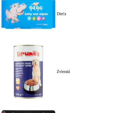
Dieťa
Zvieratá