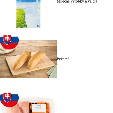
Mliečne výrobky a vajcia
Pekáreň