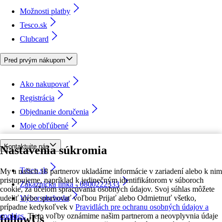
Možnosti platby
Tesco.sk
Clubcard
Pred prvým nákupom
Ako nakupovať
Registrácia
Objednanie doručenia
Moje obľúbené
Kontaktujte nás
Nastavenia súkromia
Tesco.sk
My a našich 18 partnerov ukladáme informácie v zariadení alebo k nim
pristupujeme, napríklad k jedinečným identifikátorom v súboroch
Zákaznícka linka - 0800222333
cookie, za účelom spracúvania osobných údajov. Svoj súhlas môžete
udeliť alebo spravovať voľbou Prijať alebo Odmietnuť všetko,
Výber obchodu
prípadne kedykoľvek v
Pravidlách pre ochranu osobných údajov a
cookies.
Tieto voľby oznámime našim partnerom a neovplyvnia údaje
followUs