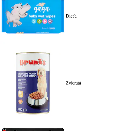
Dieťa
Zvieratá