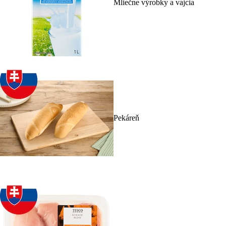
Mliečne výrobky a vajcia
Pekáreň