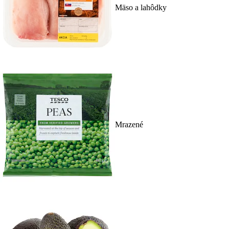
Mäso a lahôdky
Mrazené