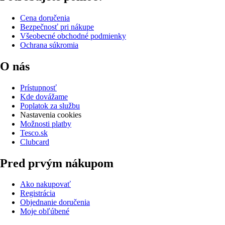
Cena doručenia
Bezpečnosť pri nákupe
Všeobecné obchodné podmienky
Ochrana súkromia
O nás
Prístupnosť
Kde dovážame
Poplatok za službu
Nastavenia cookies
Možnosti platby
Tesco.sk
Clubcard
Pred prvým nákupom
Ako nakupovať
Registrácia
Objednanie doručenia
Moje obľúbené