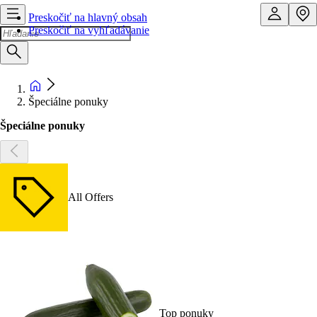
Preskočiť na hlavný obsah
Preskočiť na vyhľadávanie
Špeciálne ponuky
Špeciálne ponuky
All Offers
Top ponuky