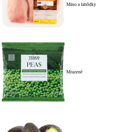
Mäso a lahôdky
Mrazené