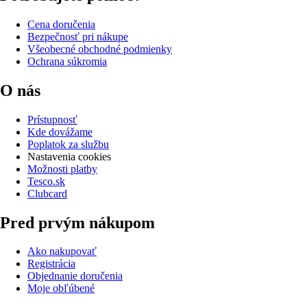
Cena doručenia
Bezpečnosť pri nákupe
Všeobecné obchodné podmienky
Ochrana súkromia
O nás
Prístupnosť
Kde dovážame
Poplatok za službu
Nastavenia cookies
Možnosti platby
Tesco.sk
Clubcard
Pred prvým nákupom
Ako nakupovať
Registrácia
Objednanie doručenia
Moje obľúbené