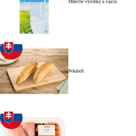
Mliečne výrobky a vajcia
Pekáreň