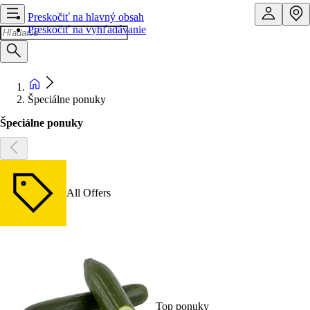
Preskočiť na hlavný obsah
Preskočiť na vyhľadávanie
Špeciálne ponuky
Špeciálne ponuky
All Offers
Top ponuky