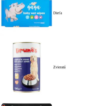
Dieťa
Zvieratá