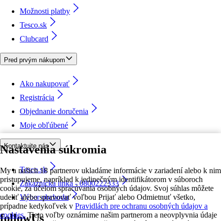
Možnosti platby
Tesco.sk
Clubcard
Pred prvým nákupom
Ako nakupovať
Registrácia
Objednanie doručenia
Moje obľúbené
Kontaktujte nás
Nastavenia súkromia
Tesco.sk
My a našich 18 partnerov ukladáme informácie v zariadení alebo k nim
pristupujeme, napríklad k jedinečným identifikátorom v súboroch
Zákaznícka linka - 0800222333
cookie, za účelom spracúvania osobných údajov. Svoj súhlas môžete
udeliť alebo spravovať voľbou Prijať alebo Odmietnuť všetko,
Výber obchodu
prípadne kedykoľvek v
Pravidlách pre ochranu osobných údajov a
cookies.
Tieto voľby oznámime našim partnerom a neovplyvnia údaje
followUs