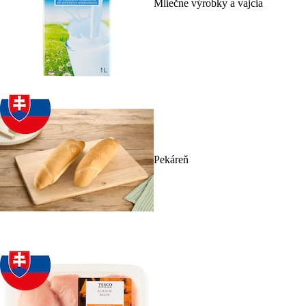
Mliečne výrobky a vajcia
Pekáreň