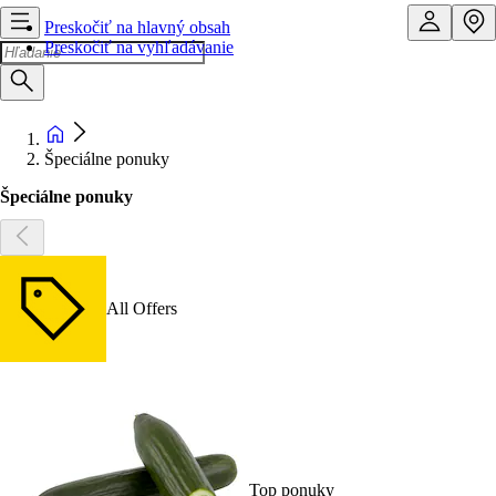
Preskočiť na hlavný obsah
Preskočiť na vyhľadávanie
Špeciálne ponuky
Špeciálne ponuky
All Offers
Top ponuky