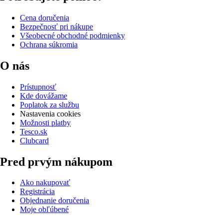
Cena doručenia
Bezpečnosť pri nákupe
Všeobecné obchodné podmienky
Ochrana súkromia
O nás
Prístupnosť
Kde dovážame
Poplatok za službu
Nastavenia cookies
Možnosti platby
Tesco.sk
Clubcard
Pred prvým nákupom
Ako nakupovať
Registrácia
Objednanie doručenia
Moje obľúbené