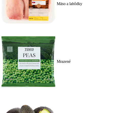
Mäso a lahôdky
Mrazené