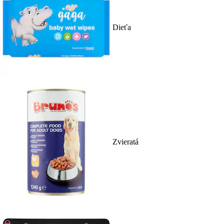
Dieťa
Zvieratá