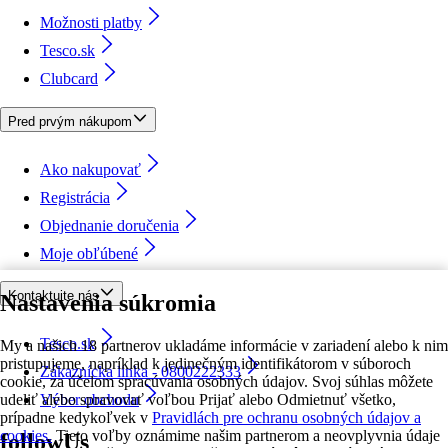
Možnosti platby
Tesco.sk
Clubcard
Pred prvým nákupom
Ako nakupovať
Registrácia
Objednanie doručenia
Moje obľúbené
Kontaktujte nás
Nastavenia súkromia
Tesco.sk
My a našich 18 partnerov ukladáme informácie v zariadení alebo k nim
pristupujeme, napríklad k jedinečným identifikátorom v súboroch
Zákaznícka linka - 0800222333
cookie, za účelom spracúvania osobných údajov. Svoj súhlas môžete
udeliť alebo spravovať voľbou Prijať alebo Odmietnuť všetko,
Výber obchodu
prípadne kedykoľvek v
Pravidlách pre ochranu osobných údajov a
cookies.
Tieto voľby oznámime našim partnerom a neovplyvnia údaje
followUs