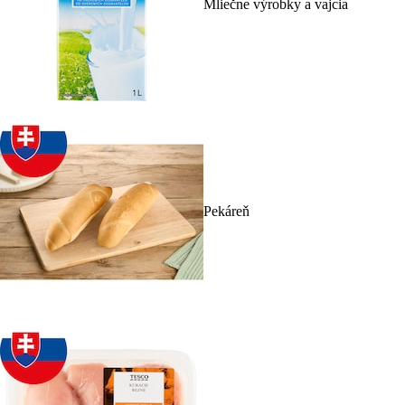
Mliečne výrobky a vajcia
Pekáreň