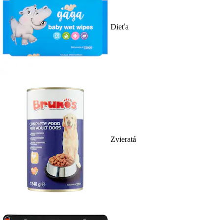
Dieťa
Zvieratá