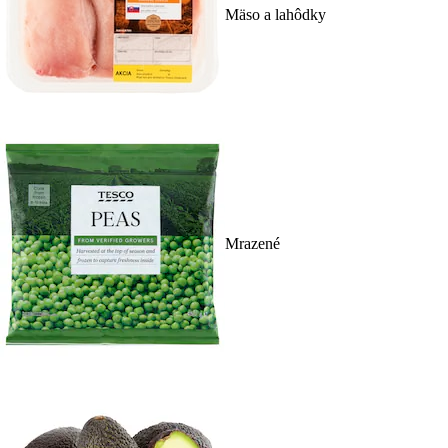
Mäso a lahôdky
Mrazené