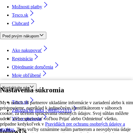
Možnosti platby
Tesco.sk
Clubcard
Pred prvým nákupom
Ako nakupovať
Registrácia
Objednanie doručenia
Moje obľúbené
Kontaktujte nás
Nastavenia súkromia
Tesco.sk
My a našich 18 partnerov ukladáme informácie v zariadení alebo k nim
pristupujeme, napríklad k jedinečným identifikátorom v súboroch
Zákaznícka linka - 0800222333
cookie, za účelom spracúvania osobných údajov. Svoj súhlas môžete
udeliť alebo spravovať voľbou Prijať alebo Odmietnuť všetko,
Výber obchodu
prípadne kedykoľvek v
Pravidlách pre ochranu osobných údajov a
cookies.
Tieto voľby oznámime našim partnerom a neovplyvnia údaje
followUs