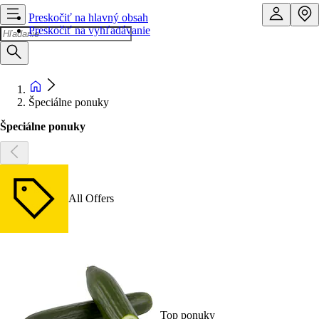
Preskočiť na hlavný obsah
Preskočiť na vyhľadávanie
Špeciálne ponuky
Špeciálne ponuky
All Offers
Top ponuky