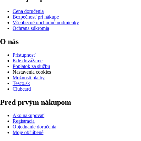
Cena doručenia
Bezpečnosť pri nákupe
Všeobecné obchodné podmienky
Ochrana súkromia
O nás
Prístupnosť
Kde dovážame
Poplatok za službu
Nastavenia cookies
Možnosti platby
Tesco.sk
Clubcard
Pred prvým nákupom
Ako nakupovať
Registrácia
Objednanie doručenia
Moje obľúbené