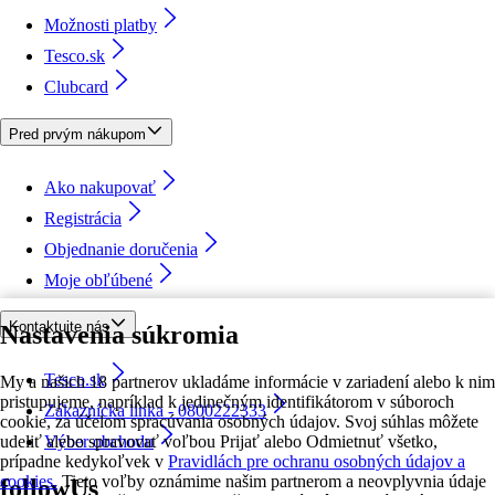
Možnosti platby
Tesco.sk
Clubcard
Pred prvým nákupom
Ako nakupovať
Registrácia
Objednanie doručenia
Moje obľúbené
Kontaktujte nás
Nastavenia súkromia
Tesco.sk
My a našich 18 partnerov ukladáme informácie v zariadení alebo k nim
pristupujeme, napríklad k jedinečným identifikátorom v súboroch
Zákaznícka linka - 0800222333
cookie, za účelom spracúvania osobných údajov. Svoj súhlas môžete
udeliť alebo spravovať voľbou Prijať alebo Odmietnuť všetko,
Výber obchodu
prípadne kedykoľvek v
Pravidlách pre ochranu osobných údajov a
cookies.
Tieto voľby oznámime našim partnerom a neovplyvnia údaje
followUs