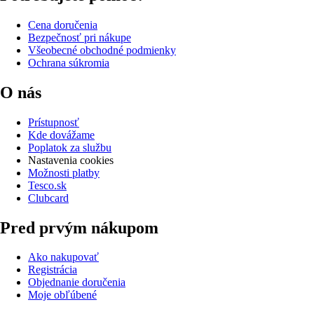
Cena doručenia
Bezpečnosť pri nákupe
Všeobecné obchodné podmienky
Ochrana súkromia
O nás
Prístupnosť
Kde dovážame
Poplatok za službu
Nastavenia cookies
Možnosti platby
Tesco.sk
Clubcard
Pred prvým nákupom
Ako nakupovať
Registrácia
Objednanie doručenia
Moje obľúbené