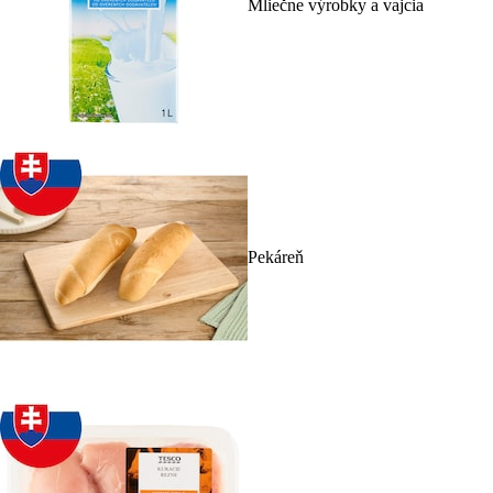
Mliečne výrobky a vajcia
Pekáreň