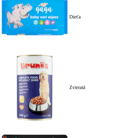
Dieťa
Zvieratá