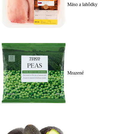
Mäso a lahôdky
Mrazené