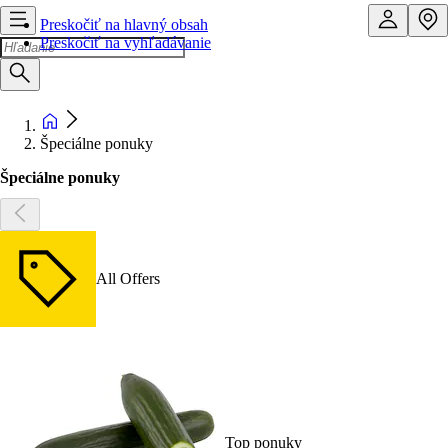
Preskočiť na hlavný obsah
Preskočiť na vyhľadávanie
Špeciálne ponuky
Špeciálne ponuky
All Offers
Top ponuky