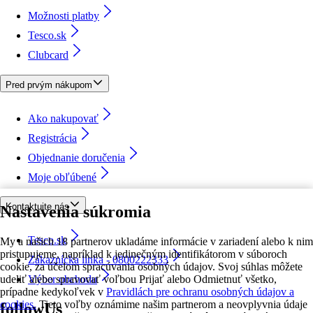
Možnosti platby
Tesco.sk
Clubcard
Pred prvým nákupom
Ako nakupovať
Registrácia
Objednanie doručenia
Moje obľúbené
Kontaktujte nás
Nastavenia súkromia
Tesco.sk
My a našich 18 partnerov ukladáme informácie v zariadení alebo k nim
pristupujeme, napríklad k jedinečným identifikátorom v súboroch
Zákaznícka linka - 0800222333
cookie, za účelom spracúvania osobných údajov. Svoj súhlas môžete
udeliť alebo spravovať voľbou Prijať alebo Odmietnuť všetko,
Výber obchodu
prípadne kedykoľvek v
Pravidlách pre ochranu osobných údajov a
cookies.
Tieto voľby oznámime našim partnerom a neovplyvnia údaje
followUs