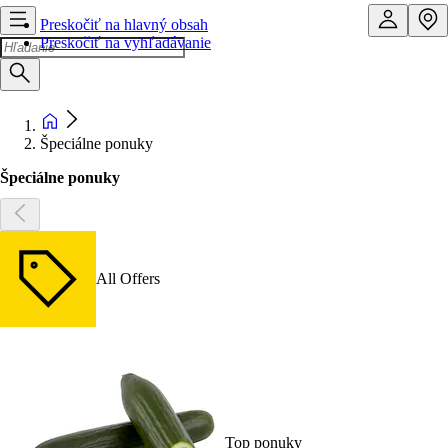
Preskočiť na hlavný obsah
Preskočiť na vyhľadávanie
Špeciálne ponuky
Špeciálne ponuky
All Offers
Top ponuky