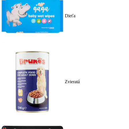
Dieťa
Zvieratá