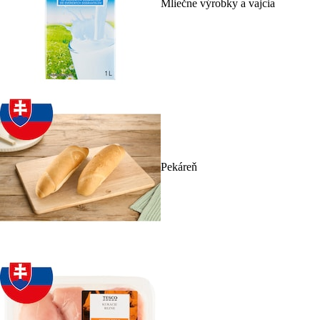
Mliečne výrobky a vajcia
Pekáreň