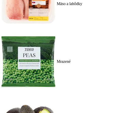
Mäso a lahôdky
Mrazené