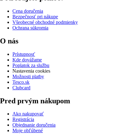
Cena doručenia
Bezpečnosť pri nákupe
Všeobecné obchodné podmienky
Ochrana súkromia
O nás
Prístupnosť
Kde dovážame
Poplatok za službu
Nastavenia cookies
Možnosti platby
Tesco.sk
Clubcard
Pred prvým nákupom
Ako nakupovať
Registrácia
Objednanie doručenia
Moje obľúbené