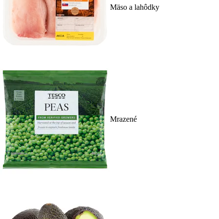
Mäso a lahôdky
Mrazené