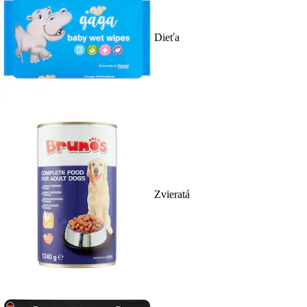
Dieťa
Zvieratá