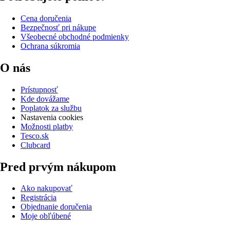
Cena doručenia
Bezpečnosť pri nákupe
Všeobecné obchodné podmienky
Ochrana súkromia
O nás
Prístupnosť
Kde dovážame
Poplatok za službu
Nastavenia cookies
Možnosti platby
Tesco.sk
Clubcard
Pred prvým nákupom
Ako nakupovať
Registrácia
Objednanie doručenia
Moje obľúbené