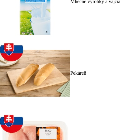
Mliečne výrobky a vajcia
Pekáreň