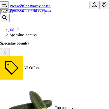
Preskočiť na hlavný obsah
Preskočiť na vyhľadávanie
Špeciálne ponuky
Špeciálne ponuky
All Offers
Top ponuky