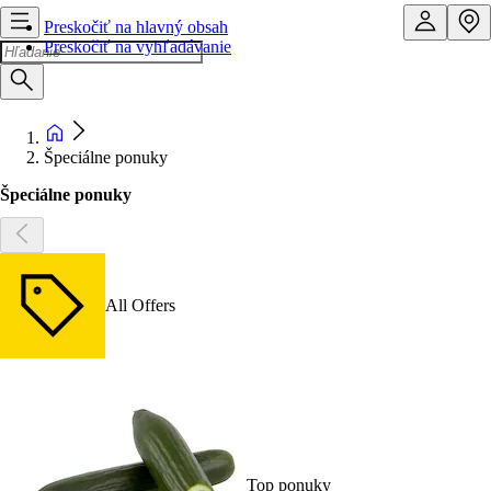
Preskočiť na hlavný obsah
Preskočiť na vyhľadávanie
Špeciálne ponuky
Špeciálne ponuky
All Offers
Top ponuky