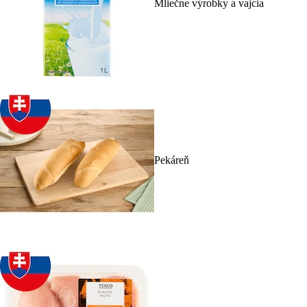
Mliečne výrobky a vajcia
Pekáreň