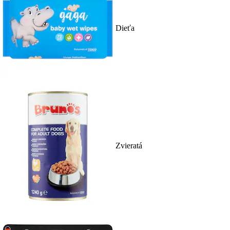
Dieťa
Zvieratá