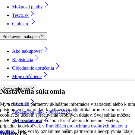
Možnosti platby
Tesco.sk
Clubcard
Pred prvým nákupom
Ako nakupovať
Registrácia
Objednanie doručenia
Moje obľúbené
Kontaktujte nás
Nastavenia súkromia
Tesco.sk
My a našich 18 partnerov ukladáme informácie v zariadení alebo k nim
pristupujeme, napríklad k jedinečným identifikátorom v súboroch
Zákaznícka linka - 0800222333
cookie, za účelom spracúvania osobných údajov. Svoj súhlas môžete
udeliť alebo spravovať voľbou Prijať alebo Odmietnuť všetko,
Výber obchodu
prípadne kedykoľvek v
Pravidlách pre ochranu osobných údajov a
cookies.
Tieto voľby oznámime našim partnerom a neovplyvnia údaje
followUs