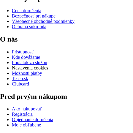
Cena doručenia
Bezpečnosť pri nákupe
Všeobecné obchodné podmienky
Ochrana súkromia
O nás
Prístupnosť
Kde dovážame
Poplatok za službu
Nastavenia cookies
Možnosti platby
Tesco.sk
Clubcard
Pred prvým nákupom
Ako nakupovať
Registrácia
Objednanie doručenia
Moje obľúbené