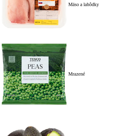
Mäso a lahôdky
Mrazené