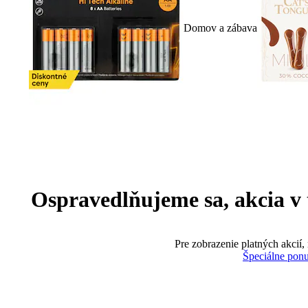
Domov a zábava
Ospravedlňujeme sa, akcia v te
Pre zobrazenie platných akcií,
Špeciálne pon