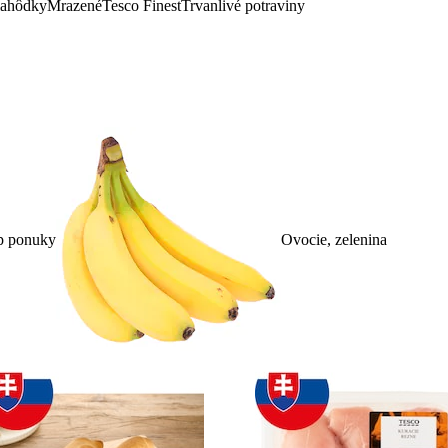
lahôdky
Mrazené
Tesco Finest
Trvanlivé potraviny
p ponuky
Ovocie, zelenina