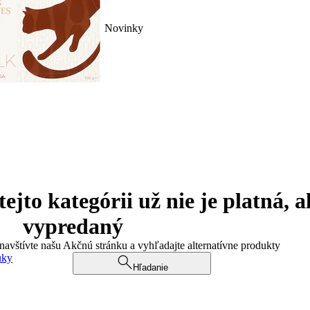
Novinky
jto kategórii už nie je platná, a
vypredaný
 navštívte našu Akčnú stránku a vyhľadajte alternatívne produkty
uky
Hľadanie