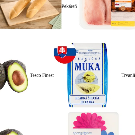
Pekáreň
Tesco Finest
Trvanl