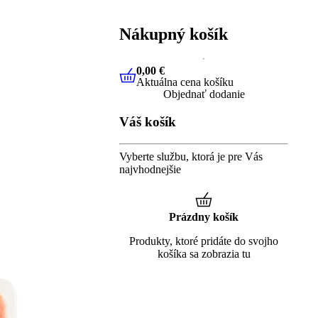
Nákupný košík
0,00 €
Aktuálna cena košíku
0,00 €
Aktuálna cena košíku
Objednať dodanie
Váš košík
Vyberte službu, ktorá je pre Vás
najvhodnejšie
Prázdny košík
Produkty, ktoré pridáte do svojho
košíka sa zobrazia tu