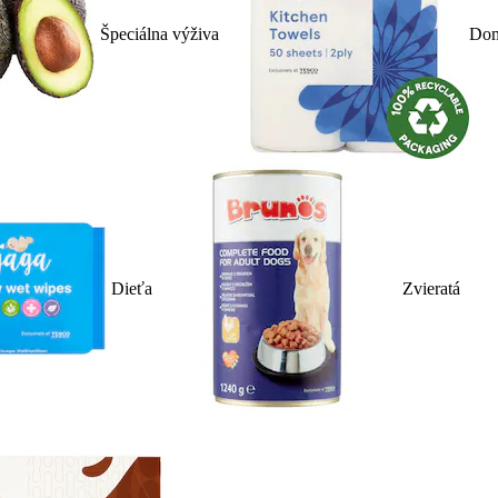
Špeciálna výživa
Dom
Dieťa
Zvieratá