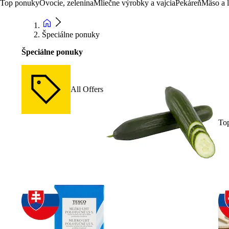
Top ponuky
Ovocie, zelenina
Mliečne výrobky a vajcia
Pekáreň
Mäso a 
Špeciálne ponuky
Špeciálne ponuky
All Offers
To