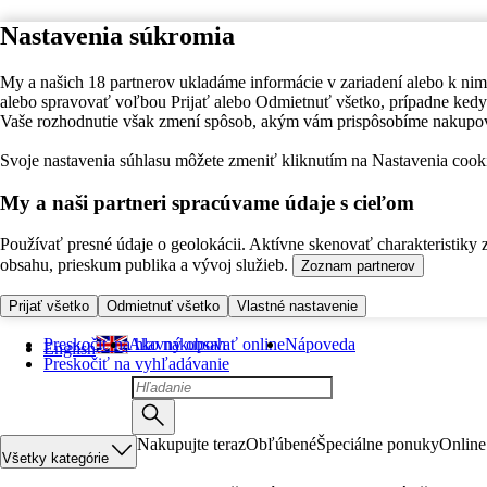
Nastavenia súkromia
My a našich 18 partnerov ukladáme informácie v zariadení alebo k nim
alebo spravovať voľbou Prijať alebo Odmietnuť všetko, prípadne ke
Vaše rozhodnutie však zmení spôsob, akým vám prispôsobíme nakupo
Svoje nastavenia súhlasu môžete zmeniť kliknutím na Nastavenia cooki
My a naši partneri spracúvame údaje s cieľom
Používať presné údaje o geolokácii. Aktívne skenovať charakteristiky 
obsahu, prieskum publika a vývoj služieb.
Zoznam partnerov
Prijať všetko
Odmietnuť všetko
Vlastné nastavenie
Preskočiť na hlavný obsah
Ako nakupovať online
Nápoveda
English
Preskočiť na vyhľadávanie
Nakupujte teraz
Obľúbené
Špeciálne ponuky
Online
Všetky kategórie