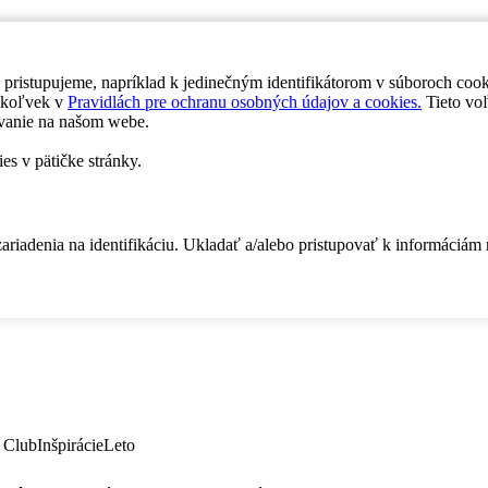
 pristupujeme, napríklad k jedinečným identifikátorom v súboroch coo
dykoľvek v
Pravidlách pre ochranu osobných údajov a cookies.
Tieto voľ
vanie na našom webe.
es v pätičke stránky.
zariadenia na identifikáciu. Ukladať a/alebo pristupovať k informáciám
 Club
Inšpirácie
Leto