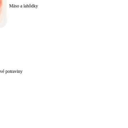
Mäso a lahôdky
ivé potraviny