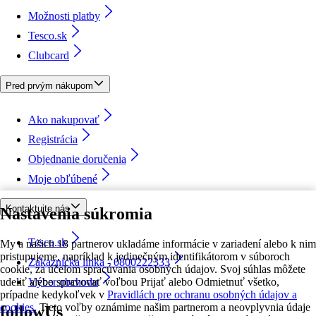
Možnosti platby
Tesco.sk
Clubcard
Pred prvým nákupom
Ako nakupovať
Registrácia
Objednanie doručenia
Moje obľúbené
Kontaktujte nás
Nastavenia súkromia
Tesco.sk
My a našich 18 partnerov ukladáme informácie v zariadení alebo k nim
pristupujeme, napríklad k jedinečným identifikátorom v súboroch
Zákaznícka linka - 0800222333
cookie, za účelom spracúvania osobných údajov. Svoj súhlas môžete
udeliť alebo spravovať voľbou Prijať alebo Odmietnuť všetko,
Výber obchodu
prípadne kedykoľvek v
Pravidlách pre ochranu osobných údajov a
cookies.
Tieto voľby oznámime našim partnerom a neovplyvnia údaje
followUs