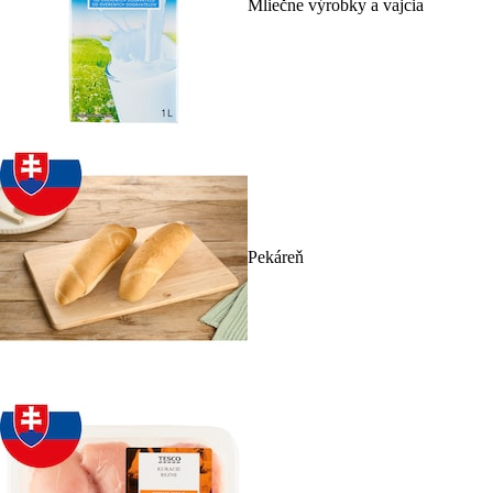
Mliečne výrobky a vajcia
Pekáreň