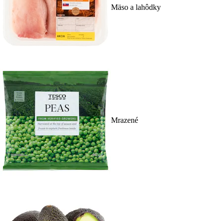
Mäso a lahôdky
Mrazené