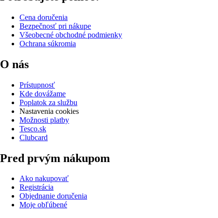
Cena doručenia
Bezpečnosť pri nákupe
Všeobecné obchodné podmienky
Ochrana súkromia
O nás
Prístupnosť
Kde dovážame
Poplatok za službu
Nastavenia cookies
Možnosti platby
Tesco.sk
Clubcard
Pred prvým nákupom
Ako nakupovať
Registrácia
Objednanie doručenia
Moje obľúbené