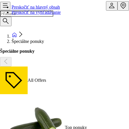
Preskočiť na hlavný obsah
Preskočiť na vyhľadávanie
Špeciálne ponuky
Špeciálne ponuky
All Offers
Top ponuky