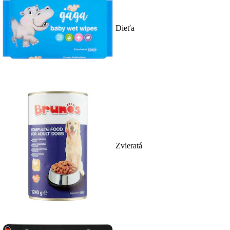
Dieťa
Zvieratá