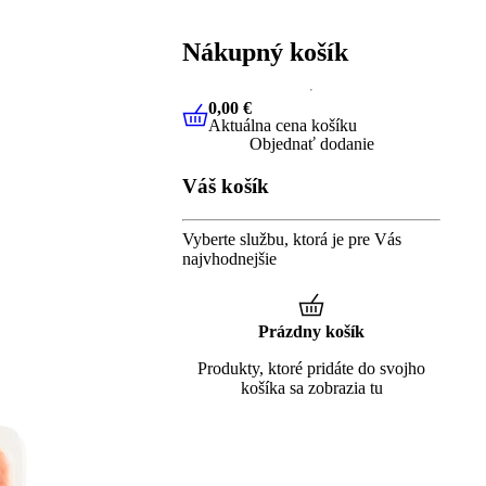
Nákupný košík
0,00 €
Aktuálna cena košíku
0,00 €
Aktuálna cena košíku
Objednať dodanie
Váš košík
Vyberte službu, ktorá je pre Vás
najvhodnejšie
Prázdny košík
Produkty, ktoré pridáte do svojho
košíka sa zobrazia tu