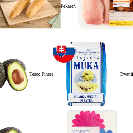
Pekáreň
Tesco Finest
Trvanl