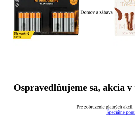
Domov a zábava
Ospravedlňujeme sa, akcia v te
Pre zobrazenie platných akcií,
Špeciálne pon