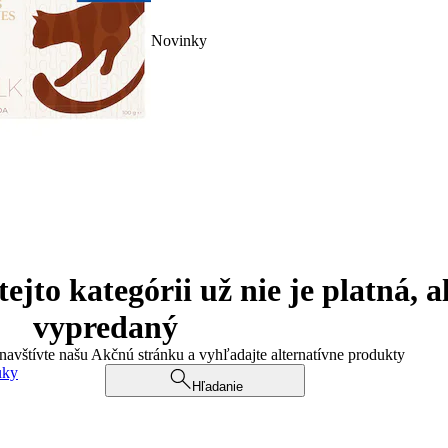
Novinky
jto kategórii už nie je platná, a
vypredaný
 navštívte našu Akčnú stránku a vyhľadajte alternatívne produkty
uky
Hľadanie