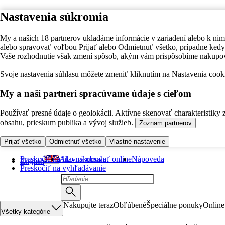
Nastavenia súkromia
My a našich 18 partnerov ukladáme informácie v zariadení alebo k nim
alebo spravovať voľbou Prijať alebo Odmietnuť všetko, prípadne ke
Vaše rozhodnutie však zmení spôsob, akým vám prispôsobíme nakupo
Svoje nastavenia súhlasu môžete zmeniť kliknutím na Nastavenia cooki
My a naši partneri spracúvame údaje s cieľom
Používať presné údaje o geolokácii. Aktívne skenovať charakteristiky 
obsahu, prieskum publika a vývoj služieb.
Zoznam partnerov
Prijať všetko
Odmietnuť všetko
Vlastné nastavenie
Preskočiť na hlavný obsah
Ako nakupovať online
Nápoveda
English
Preskočiť na vyhľadávanie
Nakupujte teraz
Obľúbené
Špeciálne ponuky
Online
Všetky kategórie