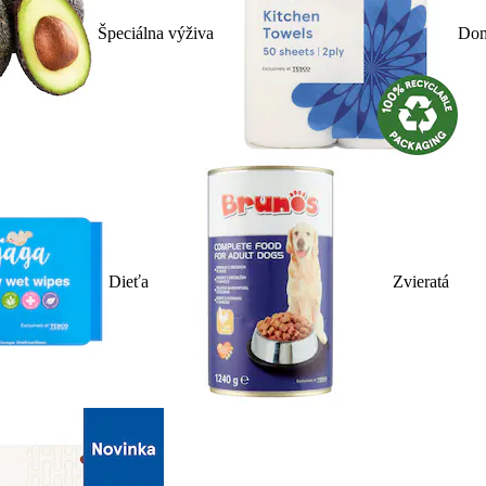
Špeciálna výživa
Dom
Dieťa
Zvieratá