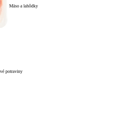
Mäso a lahôdky
ivé potraviny