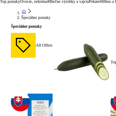
Top ponuky
Ovocie, zelenina
Mliečne výrobky a vajcia
Pekáreň
Mäso a 
Špeciálne ponuky
Špeciálne ponuky
All Offers
To