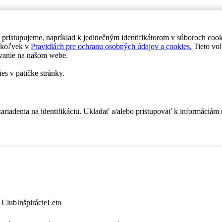
 pristupujeme, napríklad k jedinečným identifikátorom v súboroch coo
dykoľvek v
Pravidlách pre ochranu osobných údajov a cookies.
Tieto voľ
vanie na našom webe.
es v pätičke stránky.
zariadenia na identifikáciu. Ukladať a/alebo pristupovať k informáciám
 Club
Inšpirácie
Leto