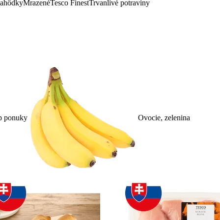
lahôdky
Mrazené
Tesco Finest
Trvanlivé potraviny
p ponuky
Ovocie, zelenina