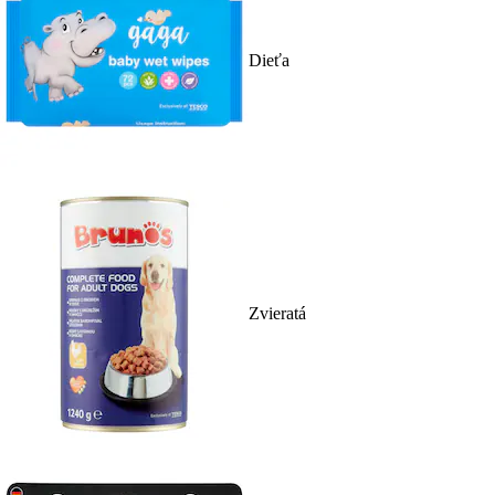
Dieťa
Zvieratá