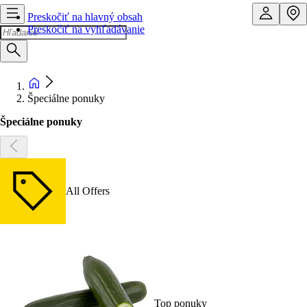
Preskočiť na hlavný obsah
Preskočiť na vyhľadávanie
Špeciálne ponuky
Špeciálne ponuky
All Offers
Top ponuky