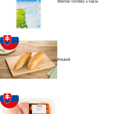
Mliečne výrobky a vajcia
Pekáreň