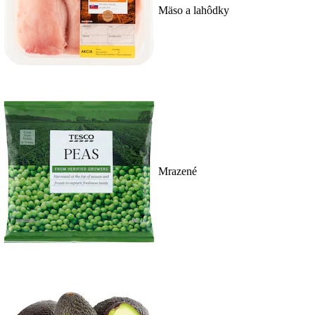
Mäso a lahôdky
Mrazené