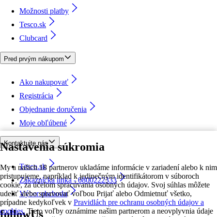
Možnosti platby
Tesco.sk
Clubcard
Pred prvým nákupom
Ako nakupovať
Registrácia
Objednanie doručenia
Moje obľúbené
Kontaktujte nás
Nastavenia súkromia
Tesco.sk
My a našich 18 partnerov ukladáme informácie v zariadení alebo k nim
pristupujeme, napríklad k jedinečným identifikátorom v súboroch
Zákaznícka linka - 0800222333
cookie, za účelom spracúvania osobných údajov. Svoj súhlas môžete
udeliť alebo spravovať voľbou Prijať alebo Odmietnuť všetko,
Výber obchodu
prípadne kedykoľvek v
Pravidlách pre ochranu osobných údajov a
cookies.
Tieto voľby oznámime našim partnerom a neovplyvnia údaje
followUs