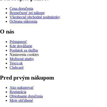
Cena doručenia
Bezpečnosť pri nákupe
Všeobecné obchodné podmienky
Ochrana súkromia
O nás
Prístupnosť
Kde dovážame
Poplatok za službu
Nastavenia cookies
Možnosti platby
Tesco.sk
Clubcard
Pred prvým nákupom
Ako nakupovať
Registrácia
Objednanie doručenia
Moje obľúbené