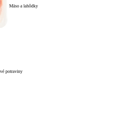
Mäso a lahôdky
ivé potraviny