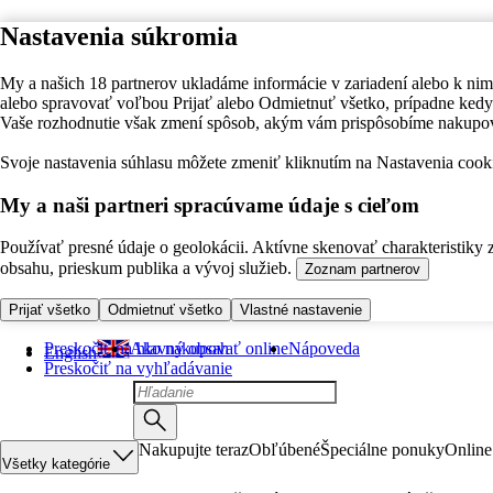
Nastavenia súkromia
My a našich 18 partnerov ukladáme informácie v zariadení alebo k nim
alebo spravovať voľbou Prijať alebo Odmietnuť všetko, prípadne ke
Vaše rozhodnutie však zmení spôsob, akým vám prispôsobíme nakupo
Svoje nastavenia súhlasu môžete zmeniť kliknutím na Nastavenia cooki
My a naši partneri spracúvame údaje s cieľom
Používať presné údaje o geolokácii. Aktívne skenovať charakteristiky 
obsahu, prieskum publika a vývoj služieb.
Zoznam partnerov
Prijať všetko
Odmietnuť všetko
Vlastné nastavenie
Preskočiť na hlavný obsah
Ako nakupovať online
Nápoveda
English
Preskočiť na vyhľadávanie
Nakupujte teraz
Obľúbené
Špeciálne ponuky
Online
Všetky kategórie