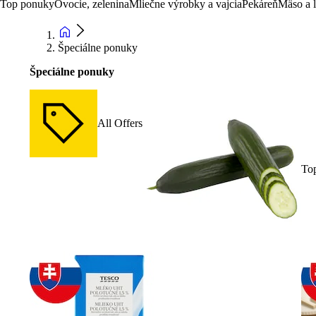
Top ponuky
Ovocie, zelenina
Mliečne výrobky a vajcia
Pekáreň
Mäso a 
Špeciálne ponuky
Špeciálne ponuky
All Offers
To