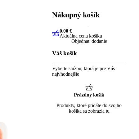
Nákupný košík
0,00 €
Aktuálna cena košíku
0,00 €
Aktuálna cena košíku
Objednať dodanie
Váš košík
Vyberte službu, ktorá je pre Vás
najvhodnejšie
Prázdny košík
Produkty, ktoré pridáte do svojho
košíka sa zobrazia tu