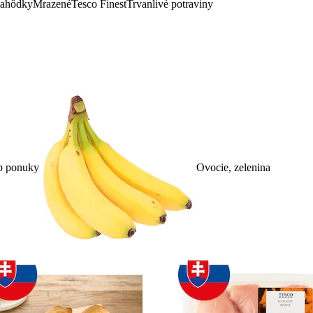
lahôdky
Mrazené
Tesco Finest
Trvanlivé potraviny
p ponuky
Ovocie, zelenina