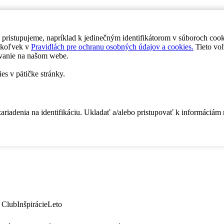
 pristupujeme, napríklad k jedinečným identifikátorom v súboroch coo
dykoľvek v
Pravidlách pre ochranu osobných údajov a cookies.
Tieto voľ
vanie na našom webe.
es v pätičke stránky.
zariadenia na identifikáciu. Ukladať a/alebo pristupovať k informáciám
 Club
Inšpirácie
Leto