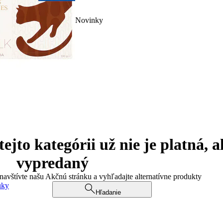
Novinky
jto kategórii už nie je platná, a
vypredaný
 navštívte našu Akčnú stránku a vyhľadajte alternatívne produkty
uky
Hľadanie