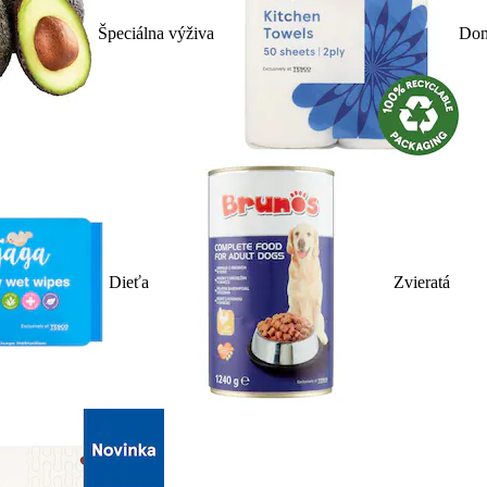
Špeciálna výživa
Dom
Dieťa
Zvieratá