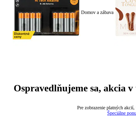
Domov a zábava
Ospravedlňujeme sa, akcia v te
Pre zobrazenie platných akcií,
Špeciálne pon