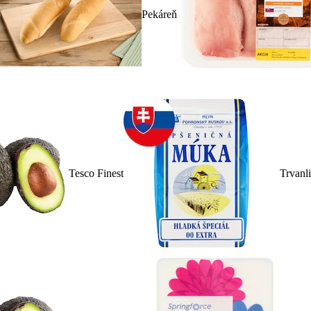
Pekáreň
Tesco Finest
Trvanl