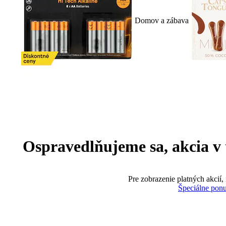
Domov a zábava
Ospravedlňujeme sa, akcia v te
Pre zobrazenie platných akcií,
Špeciálne pon