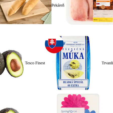
Pekáreň
Tesco Finest
Trvanl