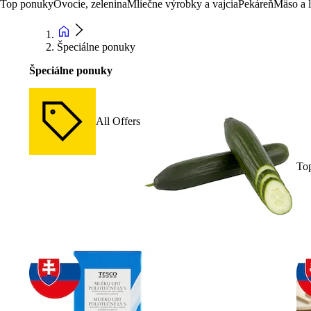
Top ponuky
Ovocie, zelenina
Mliečne výrobky a vajcia
Pekáreň
Mäso a 
Špeciálne ponuky
Špeciálne ponuky
All Offers
To