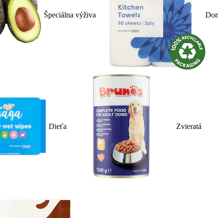
Špeciálna výživa
Dom
Dieťa
Zvieratá