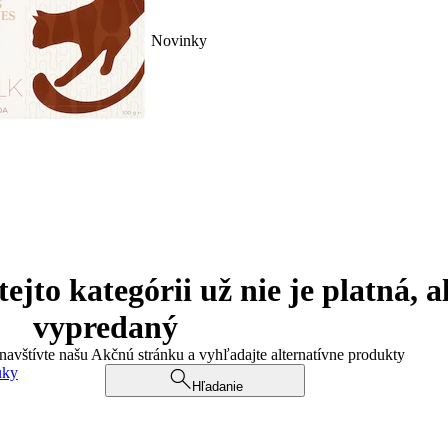
Novinky
jto kategórii už nie je platná, a
vypredaný
 navštívte našu Akčnú stránku a vyhľadajte alternatívne produkty
uky
Hľadanie