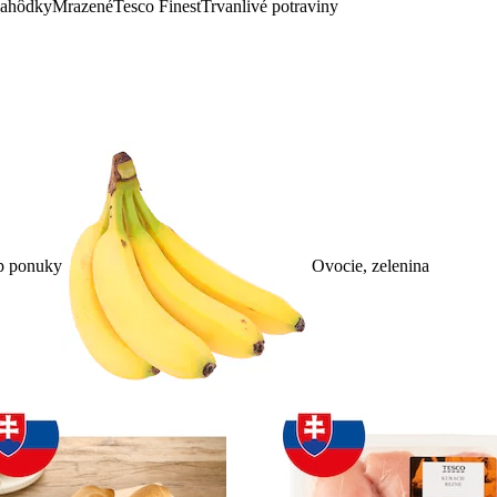
lahôdky
Mrazené
Tesco Finest
Trvanlivé potraviny
p ponuky
Ovocie, zelenina