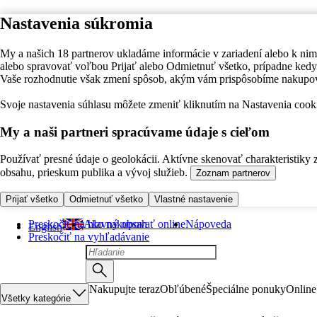
Nastavenia súkromia
My a našich 18 partnerov ukladáme informácie v zariadení alebo k nim
alebo spravovať voľbou Prijať alebo Odmietnuť všetko, prípadne ke
Vaše rozhodnutie však zmení spôsob, akým vám prispôsobíme nakupo
Svoje nastavenia súhlasu môžete zmeniť kliknutím na Nastavenia cooki
My a naši partneri spracúvame údaje s cieľom
Používať presné údaje o geolokácii. Aktívne skenovať charakteristiky 
obsahu, prieskum publika a vývoj služieb.
Zoznam partnerov
Prijať všetko
Odmietnuť všetko
Vlastné nastavenie
Preskočiť na hlavný obsah
Ako nakupovať online
Nápoveda
English
Preskočiť na vyhľadávanie
Nakupujte teraz
Obľúbené
Špeciálne ponuky
Online
Všetky kategórie