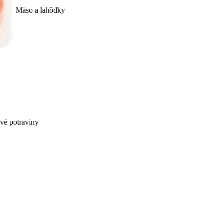
Mäso a lahôdky
ivé potraviny