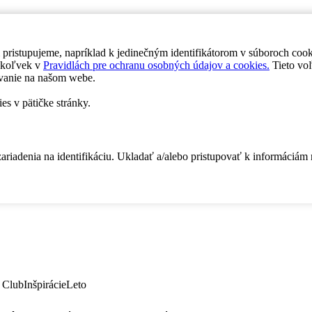
 pristupujeme, napríklad k jedinečným identifikátorom v súboroch coo
dykoľvek v
Pravidlách pre ochranu osobných údajov a cookies.
Tieto voľ
vanie na našom webe.
es v pätičke stránky.
zariadenia na identifikáciu. Ukladať a/alebo pristupovať k informáciám
 Club
Inšpirácie
Leto