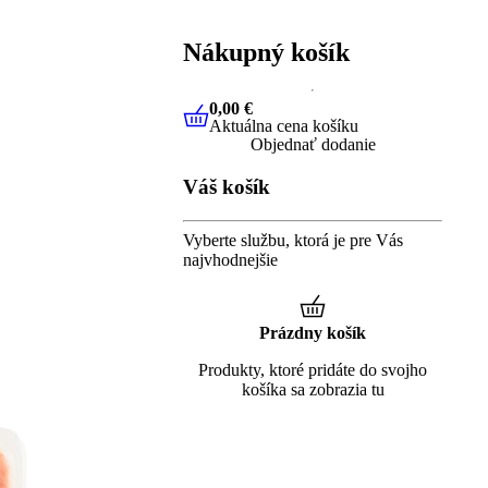
Nákupný košík
0,00 €
Aktuálna cena košíku
0,00 €
Aktuálna cena košíku
Objednať dodanie
Váš košík
Vyberte službu, ktorá je pre Vás
najvhodnejšie
Prázdny košík
Produkty, ktoré pridáte do svojho
košíka sa zobrazia tu