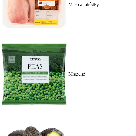
Mäso a lahôdky
Mrazené