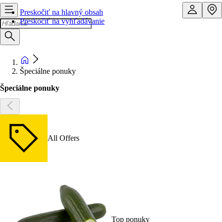
Preskočiť na hlavný obsah
Preskočiť na vyhľadávanie
Špeciálne ponuky
Špeciálne ponuky
All Offers
Top ponuky