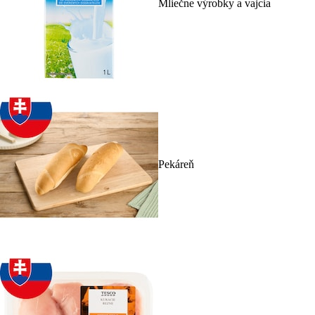
Mliečne výrobky a vajcia
Pekáreň