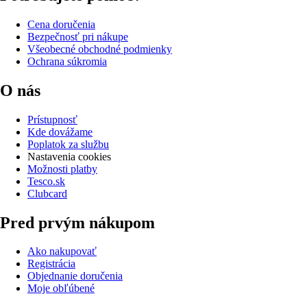
Cena doručenia
Bezpečnosť pri nákupe
Všeobecné obchodné podmienky
Ochrana súkromia
O nás
Prístupnosť
Kde dovážame
Poplatok za službu
Nastavenia cookies
Možnosti platby
Tesco.sk
Clubcard
Pred prvým nákupom
Ako nakupovať
Registrácia
Objednanie doručenia
Moje obľúbené