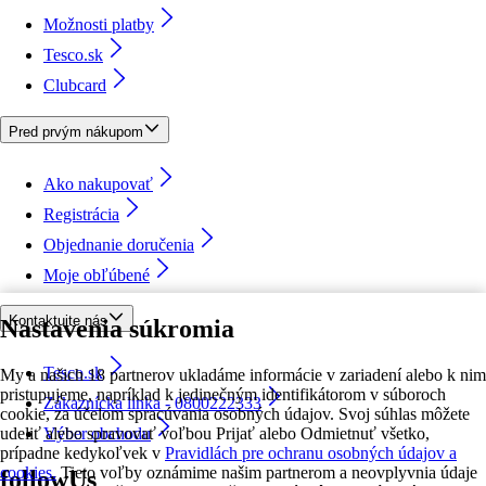
Možnosti platby
Tesco.sk
Clubcard
Pred prvým nákupom
Ako nakupovať
Registrácia
Objednanie doručenia
Moje obľúbené
Kontaktujte nás
Nastavenia súkromia
Tesco.sk
My a našich 18 partnerov ukladáme informácie v zariadení alebo k nim
pristupujeme, napríklad k jedinečným identifikátorom v súboroch
Zákaznícka linka - 0800222333
cookie, za účelom spracúvania osobných údajov. Svoj súhlas môžete
udeliť alebo spravovať voľbou Prijať alebo Odmietnuť všetko,
Výber obchodu
prípadne kedykoľvek v
Pravidlách pre ochranu osobných údajov a
cookies.
Tieto voľby oznámime našim partnerom a neovplyvnia údaje
followUs