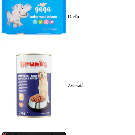
Dieťa
Zvieratá