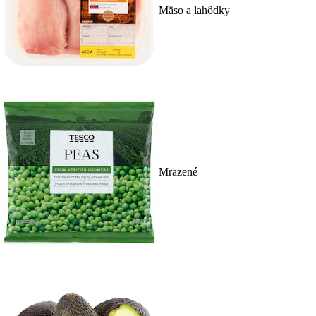
Mäso a lahôdky
Mrazené