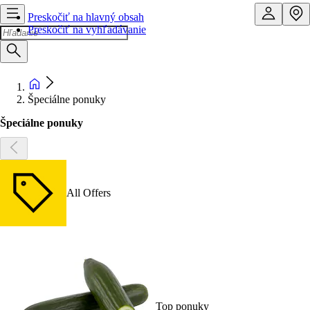
Preskočiť na hlavný obsah
Preskočiť na vyhľadávanie
Špeciálne ponuky
Špeciálne ponuky
All Offers
Top ponuky