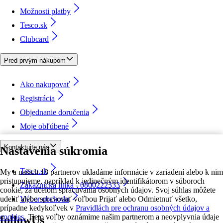
Možnosti platby
Tesco.sk
Clubcard
Pred prvým nákupom
Ako nakupovať
Registrácia
Objednanie doručenia
Moje obľúbené
Kontaktujte nás
Nastavenia súkromia
Tesco.sk
My a našich 18 partnerov ukladáme informácie v zariadení alebo k nim
pristupujeme, napríklad k jedinečným identifikátorom v súboroch
Zákaznícka linka - 0800222333
cookie, za účelom spracúvania osobných údajov. Svoj súhlas môžete
udeliť alebo spravovať voľbou Prijať alebo Odmietnuť všetko,
Výber obchodu
prípadne kedykoľvek v
Pravidlách pre ochranu osobných údajov a
cookies.
Tieto voľby oznámime našim partnerom a neovplyvnia údaje
followUs