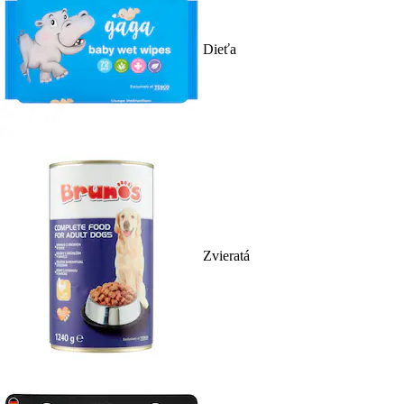
Dieťa
Zvieratá