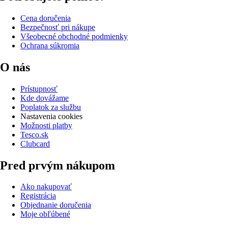
Cena doručenia
Bezpečnosť pri nákupe
Všeobecné obchodné podmienky
Ochrana súkromia
O nás
Prístupnosť
Kde dovážame
Poplatok za službu
Nastavenia cookies
Možnosti platby
Tesco.sk
Clubcard
Pred prvým nákupom
Ako nakupovať
Registrácia
Objednanie doručenia
Moje obľúbené