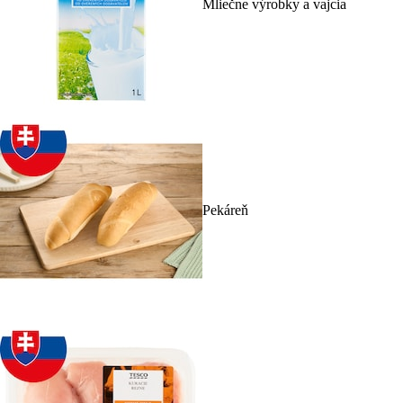
Mliečne výrobky a vajcia
Pekáreň