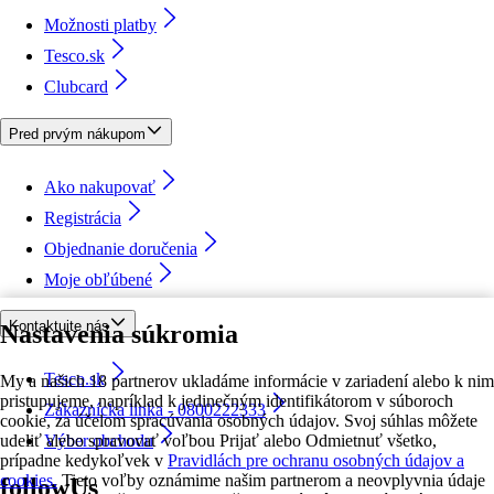
Možnosti platby
Tesco.sk
Clubcard
Pred prvým nákupom
Ako nakupovať
Registrácia
Objednanie doručenia
Moje obľúbené
Kontaktujte nás
Nastavenia súkromia
Tesco.sk
My a našich 18 partnerov ukladáme informácie v zariadení alebo k nim
pristupujeme, napríklad k jedinečným identifikátorom v súboroch
Zákaznícka linka - 0800222333
cookie, za účelom spracúvania osobných údajov. Svoj súhlas môžete
udeliť alebo spravovať voľbou Prijať alebo Odmietnuť všetko,
Výber obchodu
prípadne kedykoľvek v
Pravidlách pre ochranu osobných údajov a
cookies.
Tieto voľby oznámime našim partnerom a neovplyvnia údaje
followUs