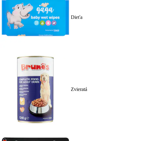
Dieťa
Zvieratá