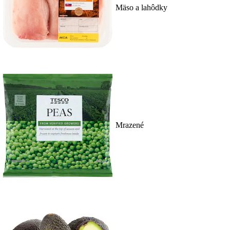
Mäso a lahôdky
Mrazené