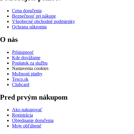
Cena doručenia
Bezpečnosť pri nákupe
Všeobecné obchodné podmienky
Ochrana súkromia
O nás
Prístupnosť
Kde dovážame
Poplatok za službu
Nastavenia cookies
Možnosti platby
Tesco.sk
Clubcard
Pred prvým nákupom
Ako nakupovať
Registrácia
Objednanie doručenia
Moje obľúbené