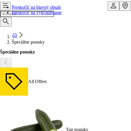
Preskočiť na hlavný obsah
Preskočiť na vyhľadávanie
Špeciálne ponuky
Špeciálne ponuky
All Offers
Top ponuky