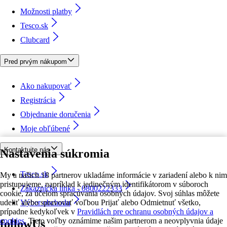
Možnosti platby
Tesco.sk
Clubcard
Pred prvým nákupom
Ako nakupovať
Registrácia
Objednanie doručenia
Moje obľúbené
Kontaktujte nás
Nastavenia súkromia
Tesco.sk
My a našich 18 partnerov ukladáme informácie v zariadení alebo k nim
pristupujeme, napríklad k jedinečným identifikátorom v súboroch
Zákaznícka linka - 0800222333
cookie, za účelom spracúvania osobných údajov. Svoj súhlas môžete
udeliť alebo spravovať voľbou Prijať alebo Odmietnuť všetko,
Výber obchodu
prípadne kedykoľvek v
Pravidlách pre ochranu osobných údajov a
cookies.
Tieto voľby oznámime našim partnerom a neovplyvnia údaje
followUs