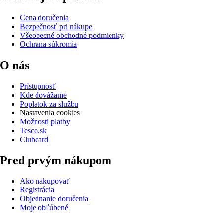
Cena doručenia
Bezpečnosť pri nákupe
Všeobecné obchodné podmienky
Ochrana súkromia
O nás
Prístupnosť
Kde dovážame
Poplatok za službu
Nastavenia cookies
Možnosti platby
Tesco.sk
Clubcard
Pred prvým nákupom
Ako nakupovať
Registrácia
Objednanie doručenia
Moje obľúbené