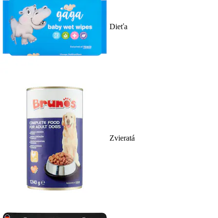
Dieťa
Zvieratá