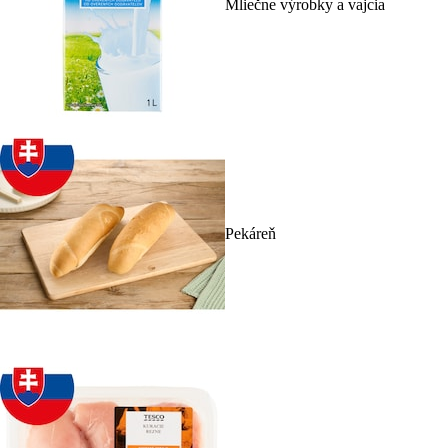
Mliečne výrobky a vajcia
Pekáreň