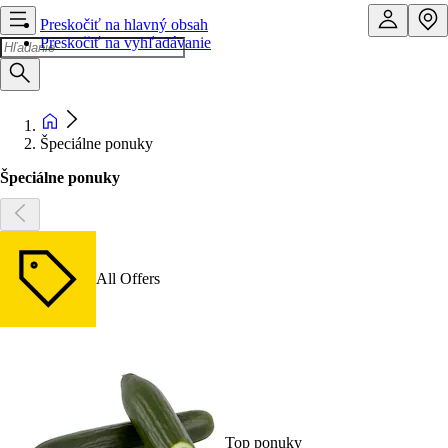
Preskočiť na hlavný obsah
Preskočiť na vyhľadávanie
Špeciálne ponuky
Špeciálne ponuky
All Offers
Top ponuky