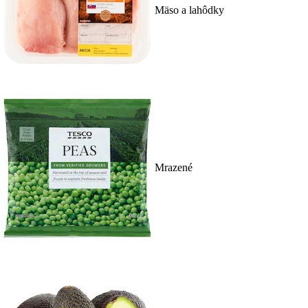
Mäso a lahôdky
Mrazené