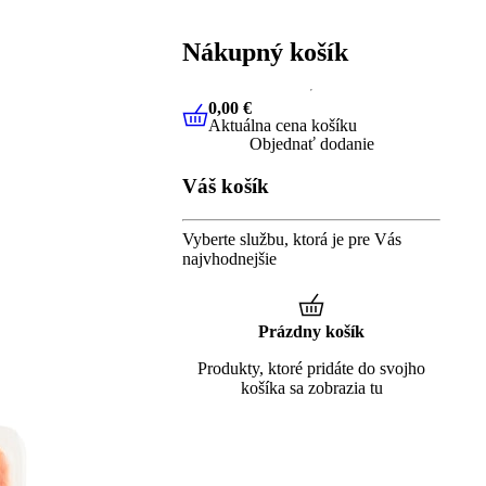
Nákupný košík
0,00 €
Aktuálna cena košíku
0,00 €
Aktuálna cena košíku
Objednať dodanie
Váš košík
Vyberte službu, ktorá je pre Vás
najvhodnejšie
Prázdny košík
Produkty, ktoré pridáte do svojho
košíka sa zobrazia tu