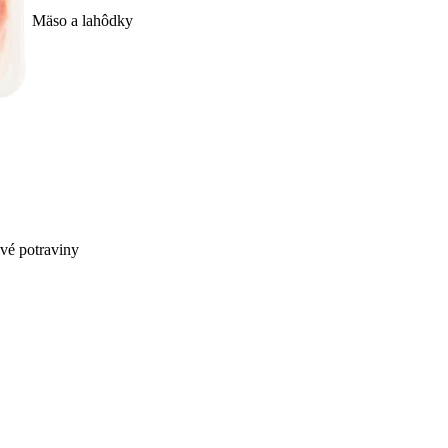
Mäso a lahôdky
ivé potraviny