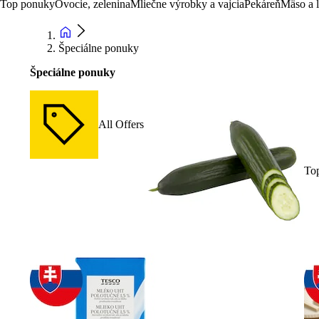
Top ponuky
Ovocie, zelenina
Mliečne výrobky a vajcia
Pekáreň
Mäso a 
Špeciálne ponuky
Špeciálne ponuky
All Offers
To