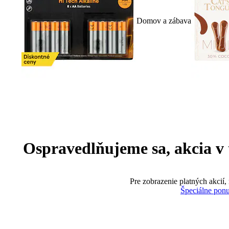
Domov a zábava
Ospravedlňujeme sa, akcia v te
Pre zobrazenie platných akcií,
Špeciálne pon