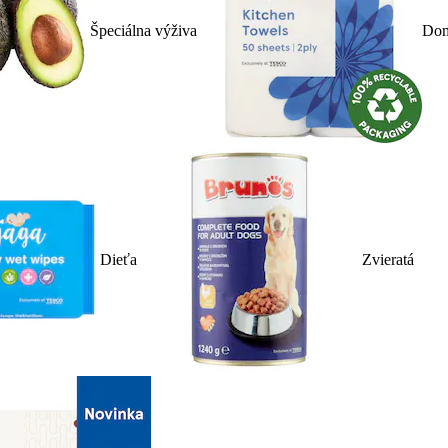
Špeciálna výživa
Dom
Dieťa
Zvieratá