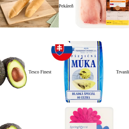
Pekáreň
Tesco Finest
Trvanl