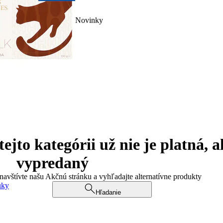
Novinky
jto kategórii už nie je platná, a
vypredaný
 navštívte našu Akčnú stránku a vyhľadajte alternatívne produkty
uky
Hľadanie