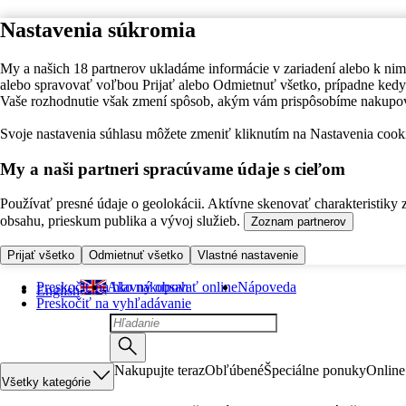
Nastavenia súkromia
My a našich 18 partnerov ukladáme informácie v zariadení alebo k nim
alebo spravovať voľbou Prijať alebo Odmietnuť všetko, prípadne ke
Vaše rozhodnutie však zmení spôsob, akým vám prispôsobíme nakupo
Svoje nastavenia súhlasu môžete zmeniť kliknutím na Nastavenia cooki
My a naši partneri spracúvame údaje s cieľom
Používať presné údaje o geolokácii. Aktívne skenovať charakteristiky 
obsahu, prieskum publika a vývoj služieb.
Zoznam partnerov
Prijať všetko
Odmietnuť všetko
Vlastné nastavenie
Preskočiť na hlavný obsah
Ako nakupovať online
Nápoveda
English
Preskočiť na vyhľadávanie
Nakupujte teraz
Obľúbené
Špeciálne ponuky
Online
Všetky kategórie