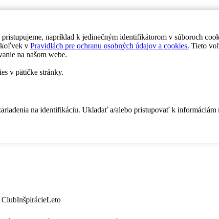
 pristupujeme, napríklad k jedinečným identifikátorom v súboroch coo
dykoľvek v
Pravidlách pre ochranu osobných údajov a cookies.
Tieto voľ
vanie na našom webe.
es v pätičke stránky.
zariadenia na identifikáciu. Ukladať a/alebo pristupovať k informáciám
 Club
Inšpirácie
Leto