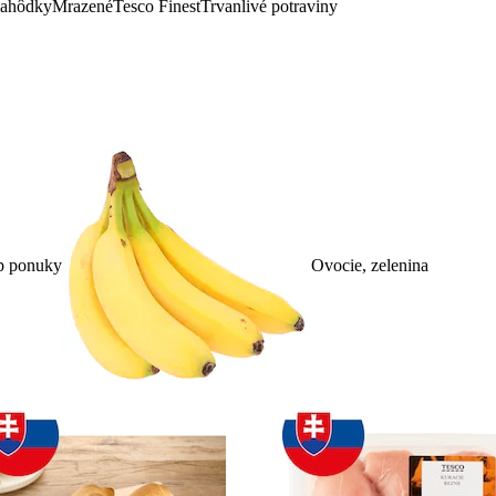
lahôdky
Mrazené
Tesco Finest
Trvanlivé potraviny
p ponuky
Ovocie, zelenina