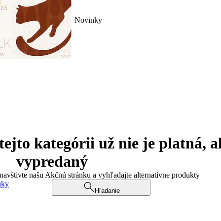
Novinky
jto kategórii už nie je platná, a
vypredaný
 navštívte našu Akčnú stránku a vyhľadajte alternatívne produkty
uky
Hľadanie