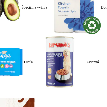
Špeciálna výživa
Dom
Dieťa
Zvieratá