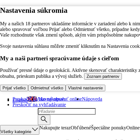
Nastavenia súkromia
My a našich 18 partnerov ukladáme informácie v zariadení alebo k nim
alebo spravovať voľbou Prijať alebo Odmietnuť všetko, prípadne ke
Vaše rozhodnutie však zmení spôsob, akým vám prispôsobíme nakupo
Svoje nastavenia súhlasu môžete zmeniť kliknutím na Nastavenia cooki
My a naši partneri spracúvame údaje s cieľom
Používať presné údaje o geolokácii. Aktívne skenovať charakteristiky 
obsahu, prieskum publika a vývoj služieb.
Zoznam partnerov
Prijať všetko
Odmietnuť všetko
Vlastné nastavenie
Preskočiť na hlavný obsah
Ako nakupovať online
Nápoveda
English
Preskočiť na vyhľadávanie
Nakupujte teraz
Obľúbené
Špeciálne ponuky
Online
Všetky kategórie