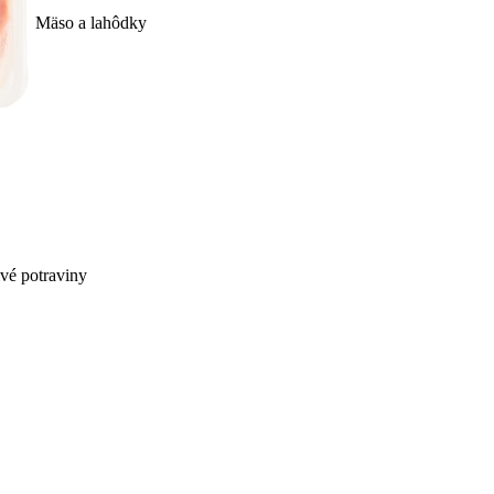
Mäso a lahôdky
ivé potraviny