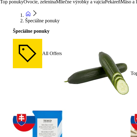
Top ponuky
Ovocie, zelenina
Mliečne výrobky a vajcia
Pekáreň
Mäso a 
Špeciálne ponuky
Špeciálne ponuky
All Offers
To