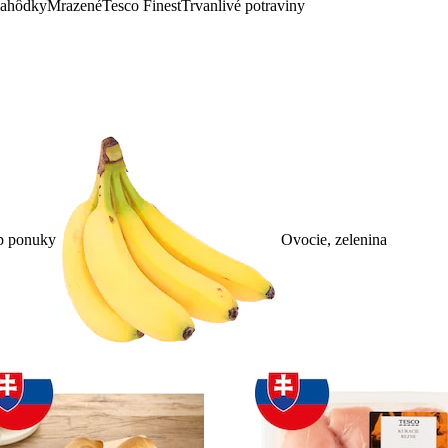
lahôdky
Mrazené
Tesco Finest
Trvanlivé potraviny
p ponuky
Ovocie, zelenina