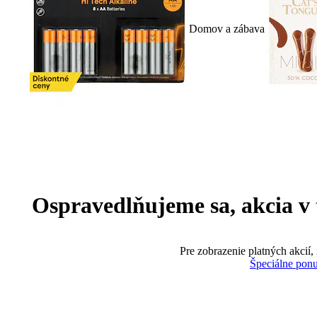
Domov a zábava
Ospravedlňujeme sa, akcia v te
Pre zobrazenie platných akcií,
Špeciálne pon