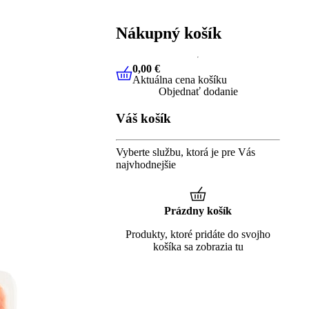
Nákupný košík
0,00 €
Aktuálna cena košíku
0,00 €
Aktuálna cena košíku
Objednať dodanie
Váš košík
Vyberte službu, ktorá je pre Vás
najvhodnejšie
Prázdny košík
Produkty, ktoré pridáte do svojho
košíka sa zobrazia tu