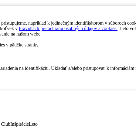
 pristupujeme, napríklad k jedinečným identifikátorom v súboroch coo
dykoľvek v
Pravidlách pre ochranu osobných údajov a cookies.
Tieto voľ
vanie na našom webe.
es v pätičke stránky.
zariadenia na identifikáciu. Ukladať a/alebo pristupovať k informáciám
 Club
Inšpirácie
Leto