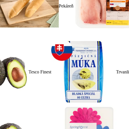
Pekáreň
Tesco Finest
Trvanl