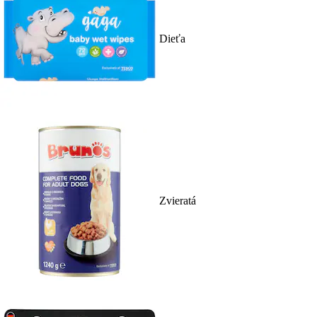
Dieťa
Zvieratá