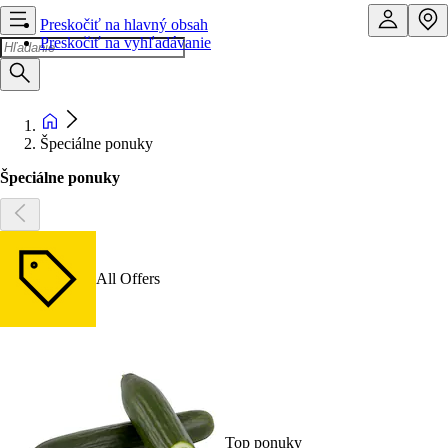
Preskočiť na hlavný obsah
Preskočiť na vyhľadávanie
Špeciálne ponuky
Špeciálne ponuky
All Offers
Top ponuky