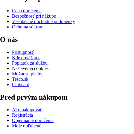
Cena doručenia
Bezpečnosť pri nákupe
Všeobecné obchodné podmienky
Ochrana súkromia
O nás
Prístupnosť
Kde dovážame
Poplatok za službu
Nastavenia cookies
Možnosti platby
Tesco.sk
Clubcard
Pred prvým nákupom
Ako nakupovať
Registrácia
Objednanie doručenia
Moje obľúbené