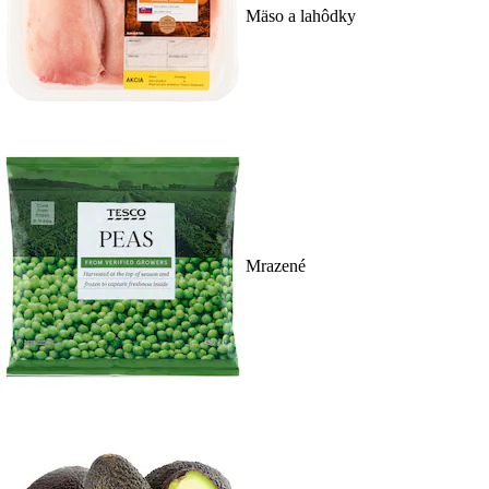
Mäso a lahôdky
Mrazené