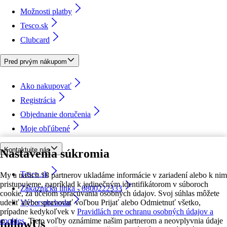
Možnosti platby
Tesco.sk
Clubcard
Pred prvým nákupom
Ako nakupovať
Registrácia
Objednanie doručenia
Moje obľúbené
Kontaktujte nás
Nastavenia súkromia
Tesco.sk
My a našich 18 partnerov ukladáme informácie v zariadení alebo k nim
pristupujeme, napríklad k jedinečným identifikátorom v súboroch
Zákaznícka linka - 0800222333
cookie, za účelom spracúvania osobných údajov. Svoj súhlas môžete
udeliť alebo spravovať voľbou Prijať alebo Odmietnuť všetko,
Výber obchodu
prípadne kedykoľvek v
Pravidlách pre ochranu osobných údajov a
cookies.
Tieto voľby oznámime našim partnerom a neovplyvnia údaje
followUs