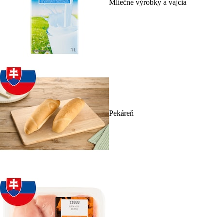
Mliečne výrobky a vajcia
Pekáreň