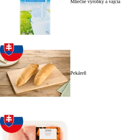
Mliečne výrobky a vajcia
Pekáreň