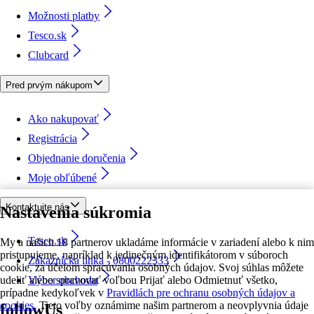
Možnosti platby
Tesco.sk
Clubcard
Pred prvým nákupom
Ako nakupovať
Registrácia
Objednanie doručenia
Moje obľúbené
Kontaktujte nás
Nastavenia súkromia
Tesco.sk
My a našich 18 partnerov ukladáme informácie v zariadení alebo k nim
pristupujeme, napríklad k jedinečným identifikátorom v súboroch
Zákaznícka linka - 0800222333
cookie, za účelom spracúvania osobných údajov. Svoj súhlas môžete
udeliť alebo spravovať voľbou Prijať alebo Odmietnuť všetko,
Výber obchodu
prípadne kedykoľvek v
Pravidlách pre ochranu osobných údajov a
cookies.
Tieto voľby oznámime našim partnerom a neovplyvnia údaje
followUs