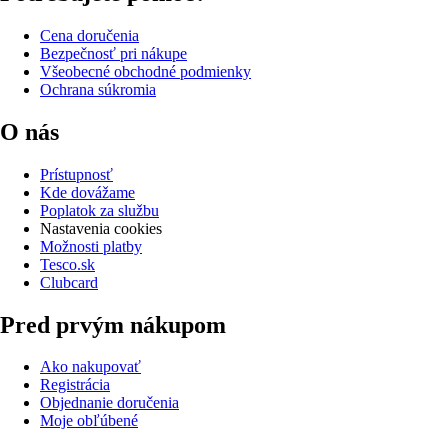
Cena doručenia
Bezpečnosť pri nákupe
Všeobecné obchodné podmienky
Ochrana súkromia
O nás
Prístupnosť
Kde dovážame
Poplatok za službu
Nastavenia cookies
Možnosti platby
Tesco.sk
Clubcard
Pred prvým nákupom
Ako nakupovať
Registrácia
Objednanie doručenia
Moje obľúbené