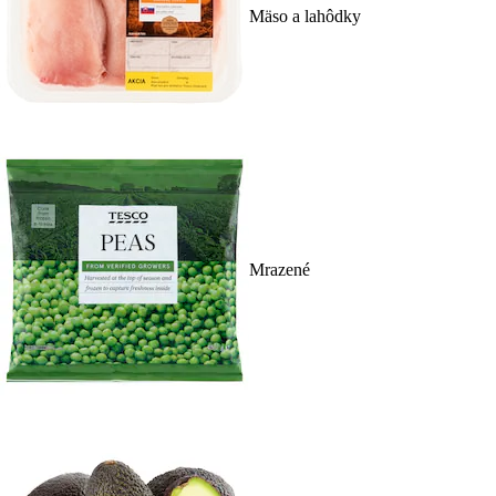
Mäso a lahôdky
Mrazené