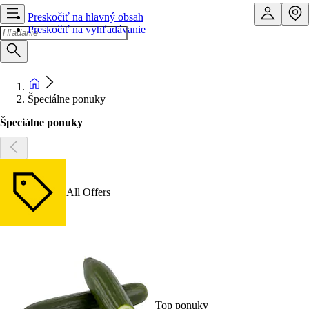
Preskočiť na hlavný obsah
Preskočiť na vyhľadávanie
Špeciálne ponuky
Špeciálne ponuky
All Offers
Top ponuky