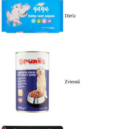
Dieťa
Zvieratá