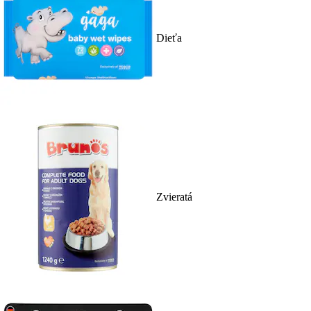
Dieťa
Zvieratá