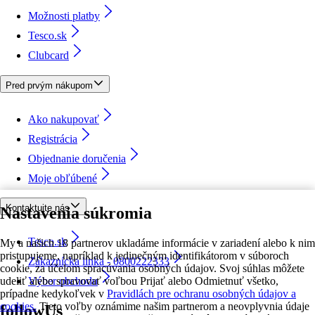
Možnosti platby
Tesco.sk
Clubcard
Pred prvým nákupom
Ako nakupovať
Registrácia
Objednanie doručenia
Moje obľúbené
Kontaktujte nás
Nastavenia súkromia
Tesco.sk
My a našich 18 partnerov ukladáme informácie v zariadení alebo k nim
pristupujeme, napríklad k jedinečným identifikátorom v súboroch
Zákaznícka linka - 0800222333
cookie, za účelom spracúvania osobných údajov. Svoj súhlas môžete
udeliť alebo spravovať voľbou Prijať alebo Odmietnuť všetko,
Výber obchodu
prípadne kedykoľvek v
Pravidlách pre ochranu osobných údajov a
cookies.
Tieto voľby oznámime našim partnerom a neovplyvnia údaje
followUs