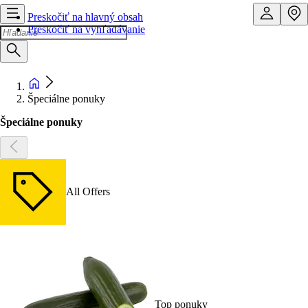
Preskočiť na hlavný obsah
Preskočiť na vyhľadávanie
Špeciálne ponuky
Špeciálne ponuky
All Offers
Top ponuky