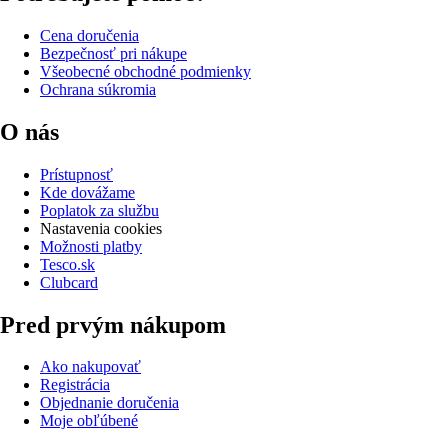
Cena doručenia
Bezpečnosť pri nákupe
Všeobecné obchodné podmienky
Ochrana súkromia
O nás
Prístupnosť
Kde dovážame
Poplatok za službu
Nastavenia cookies
Možnosti platby
Tesco.sk
Clubcard
Pred prvým nákupom
Ako nakupovať
Registrácia
Objednanie doručenia
Moje obľúbené