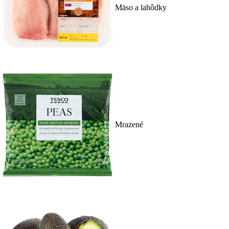
Mäso a lahôdky
Mrazené