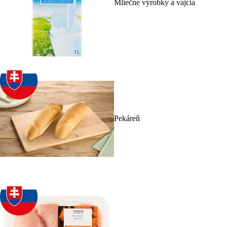
Mliečne výrobky a vajcia
Pekáreň