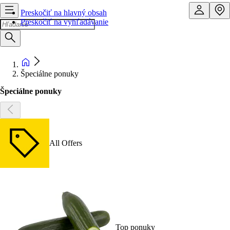
Preskočiť na hlavný obsah
Preskočiť na vyhľadávanie
Špeciálne ponuky
Špeciálne ponuky
All Offers
Top ponuky