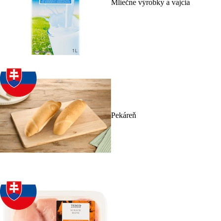
Mliečne výrobky a vajcia
Pekáreň