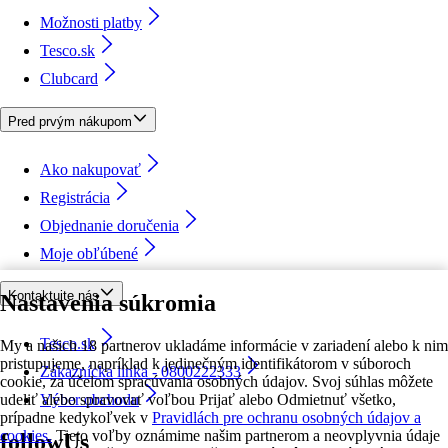
Možnosti platby
Tesco.sk
Clubcard
Pred prvým nákupom
Ako nakupovať
Registrácia
Objednanie doručenia
Moje obľúbené
Kontaktujte nás
Nastavenia súkromia
Tesco.sk
My a našich 18 partnerov ukladáme informácie v zariadení alebo k nim
pristupujeme, napríklad k jedinečným identifikátorom v súboroch
Zákaznícka linka - 0800222333
cookie, za účelom spracúvania osobných údajov. Svoj súhlas môžete
udeliť alebo spravovať voľbou Prijať alebo Odmietnuť všetko,
Výber obchodu
prípadne kedykoľvek v
Pravidlách pre ochranu osobných údajov a
cookies.
Tieto voľby oznámime našim partnerom a neovplyvnia údaje
followUs