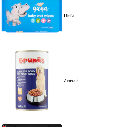
Dieťa
Zvieratá