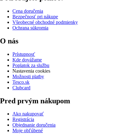
Cena doručenia
Bezpečnosť pri nákupe
Všeobecné obchodné podmienky
Ochrana súkromia
O nás
Prístupnosť
Kde dovážame
Poplatok za službu
Nastavenia cookies
Možnosti platby
Tesco.sk
Clubcard
Pred prvým nákupom
Ako nakupovať
Registrácia
Objednanie doručenia
Moje obľúbené