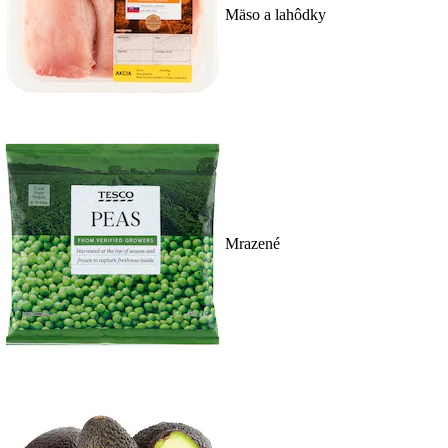
Mäso a lahôdky
Mrazené