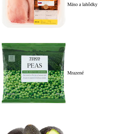
Mäso a lahôdky
Mrazené