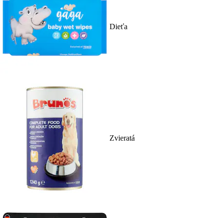
Dieťa
Zvieratá