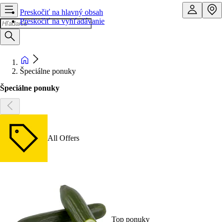
Preskočiť na hlavný obsah
Preskočiť na vyhľadávanie
Špeciálne ponuky
Špeciálne ponuky
All Offers
Top ponuky