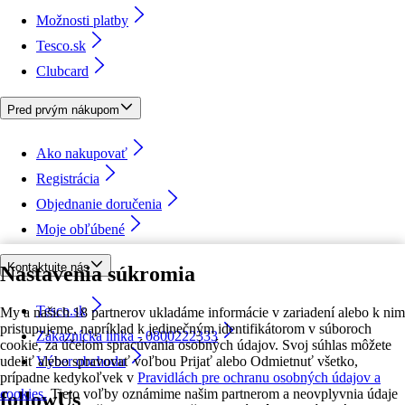
Možnosti platby
Tesco.sk
Clubcard
Pred prvým nákupom
Ako nakupovať
Registrácia
Objednanie doručenia
Moje obľúbené
Kontaktujte nás
Nastavenia súkromia
Tesco.sk
My a našich 18 partnerov ukladáme informácie v zariadení alebo k nim
pristupujeme, napríklad k jedinečným identifikátorom v súboroch
Zákaznícka linka - 0800222333
cookie, za účelom spracúvania osobných údajov. Svoj súhlas môžete
udeliť alebo spravovať voľbou Prijať alebo Odmietnuť všetko,
Výber obchodu
prípadne kedykoľvek v
Pravidlách pre ochranu osobných údajov a
cookies.
Tieto voľby oznámime našim partnerom a neovplyvnia údaje
followUs