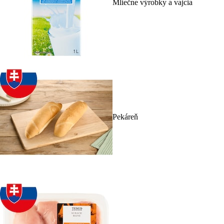
Mliečne výrobky a vajcia
Pekáreň