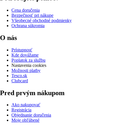
Cena doručenia
Bezpečnosť pri nákupe
Všeobecné obchodné podmienky
Ochrana súkromia
O nás
Prístupnosť
Kde dovážame
Poplatok za službu
Nastavenia cookies
Možnosti platby
Tesco.sk
Clubcard
Pred prvým nákupom
Ako nakupovať
Registrácia
Objednanie doručenia
Moje obľúbené