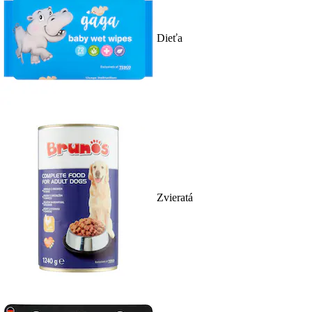
Dieťa
Zvieratá