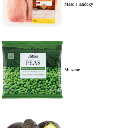
Mäso a lahôdky
Mrazené