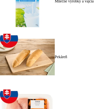
Mliečne výrobky a vajcia
Pekáreň