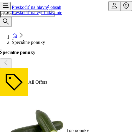
Preskočiť na hlavný obsah
Preskočiť na vyhľadávanie
Špeciálne ponuky
Špeciálne ponuky
All Offers
Top ponuky