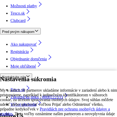
Možnosti platby
Tesco.sk
Clubcard
Pred prvým nákupom
Ako nakupovať
Registrácia
Objednanie doručenia
Moje obľúbené
Kontaktujte nás
Nastavenia súkromia
Tesco.sk
My a našich 18 partnerov ukladáme informácie v zariadení alebo k nim
pristupujeme, napríklad k jedinečným identifikátorom v súboroch
Zákaznícka linka - 0800222333
cookie, za účelom spracúvania osobných údajov. Svoj súhlas môžete
udeliť alebo spravovať voľbou Prijať alebo Odmietnuť všetko,
Výber obchodu
prípadne kedykoľvek v
Pravidlách pre ochranu osobných údajov a
cookies.
Tieto voľby oznámime našim partnerom a neovplyvnia údaje
followUs