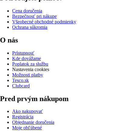
Cena doručenia
Bezpečnosť pri nákupe
Všeobecné obchodné podmienky
Ochrana súkromia
O nás
Prístupnosť
Kde dovážame
Poplatok za službu
Nastavenia cookies
Možnosti platby
Tesco.sk
Clubcard
Pred prvým nákupom
Ako nakupovať
Registrácia
Objednanie doručenia
Moje obľúbené