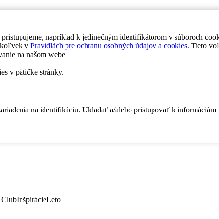
 pristupujeme, napríklad k jedinečným identifikátorom v súboroch coo
dykoľvek v
Pravidlách pre ochranu osobných údajov a cookies.
Tieto voľ
vanie na našom webe.
es v pätičke stránky.
zariadenia na identifikáciu. Ukladať a/alebo pristupovať k informáciám
 Club
Inšpirácie
Leto