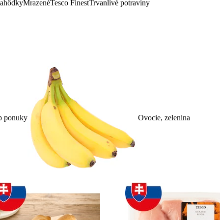
lahôdky
Mrazené
Tesco Finest
Trvanlivé potraviny
p ponuky
Ovocie, zelenina