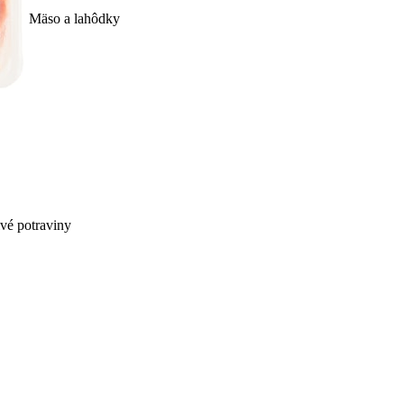
Mäso a lahôdky
ivé potraviny