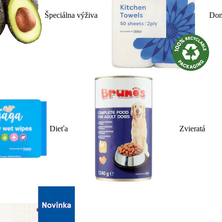
Špeciálna výživa
Dom
Dieťa
Zvieratá