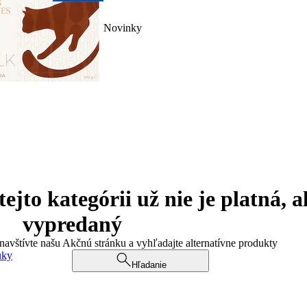
Novinky
jto kategórii už nie je platná, a
vypredaný
 navštívte našu Akčnú stránku a vyhľadajte alternatívne produkty
uky
Hľadanie