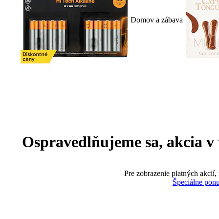
Domov a zábava
Ospravedlňujeme sa, akcia v te
Pre zobrazenie platných akcií,
Špeciálne pon