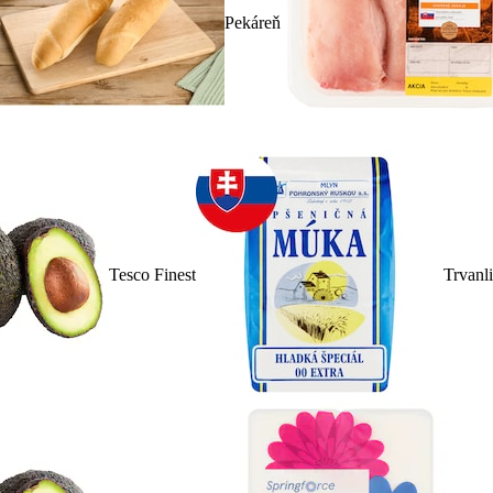
Pekáreň
Tesco Finest
Trvanl