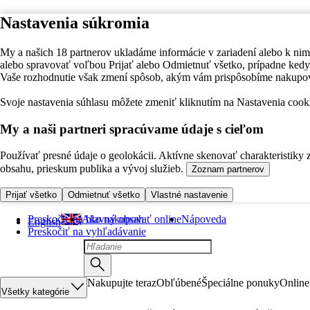
Nastavenia súkromia
My a našich 18 partnerov ukladáme informácie v zariadení alebo k nim
alebo spravovať voľbou Prijať alebo Odmietnuť všetko, prípadne ke
Vaše rozhodnutie však zmení spôsob, akým vám prispôsobíme nakupo
Svoje nastavenia súhlasu môžete zmeniť kliknutím na Nastavenia cooki
My a naši partneri spracúvame údaje s cieľom
Používať presné údaje o geolokácii. Aktívne skenovať charakteristiky 
obsahu, prieskum publika a vývoj služieb.
Zoznam partnerov
Prijať všetko
Odmietnuť všetko
Vlastné nastavenie
Preskočiť na hlavný obsah
Ako nakupovať online
Nápoveda
English
Preskočiť na vyhľadávanie
Nakupujte teraz
Obľúbené
Špeciálne ponuky
Online
Všetky kategórie