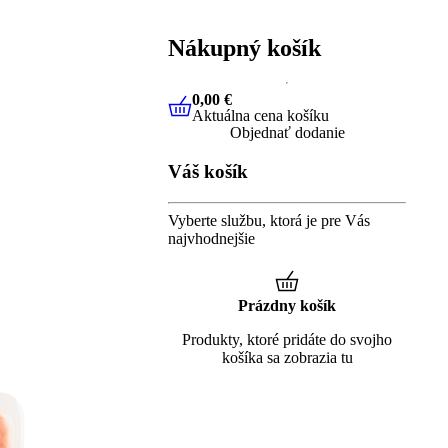
Nákupný košík
0,00 €
Aktuálna cena košíku
0,00 €
Aktuálna cena košíku
Objednať dodanie
Váš košík
Vyberte službu, ktorá je pre Vás
najvhodnejšie
Prázdny košík
Produkty, ktoré pridáte do svojho
košíka sa zobrazia tu