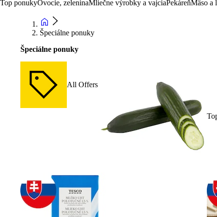
Top ponuky
Ovocie, zelenina
Mliečne výrobky a vajcia
Pekáreň
Mäso a 
Špeciálne ponuky
Špeciálne ponuky
All Offers
To