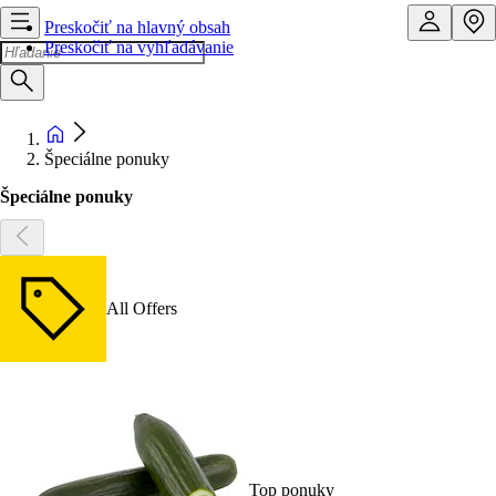
Preskočiť na hlavný obsah
Preskočiť na vyhľadávanie
Špeciálne ponuky
Špeciálne ponuky
All Offers
Top ponuky