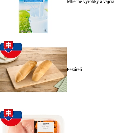
Mliečne výrobky a vajcia
Pekáreň