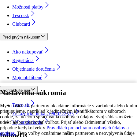
Možnosti platby
Tesco.sk
Clubcard
Pred prvým nákupom
Ako nakupovať
Registrácia
Objednanie doručenia
Moje obľúbené
Kontaktujte nás
Nastavenia súkromia
Tesco.sk
My a našich 18 partnerov ukladáme informácie v zariadení alebo k nim
pristupujeme, napríklad k jedinečným identifikátorom v súboroch
Zákaznícka linka - 0800222333
cookie, za účelom spracúvania osobných údajov. Svoj súhlas môžete
udeliť alebo spravovať voľbou Prijať alebo Odmietnuť všetko,
Výber obchodu
prípadne kedykoľvek v
Pravidlách pre ochranu osobných údajov a
cookies.
Tieto voľby oznámime našim partnerom a neovplyvnia údaje
followUs