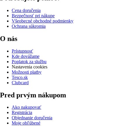
Cena doručenia
Bezpečnosť pri nákupe
Všeobecné obchodné podmienky
Ochrana súkromia
O nás
Prístupnosť
Kde dovážame
Poplatok za službu
Nastavenia cookies
Možnosti platby
Tesco.sk
Clubcard
Pred prvým nákupom
Ako nakupovať
Registrácia
Objednanie doručenia
Moje obľúbené