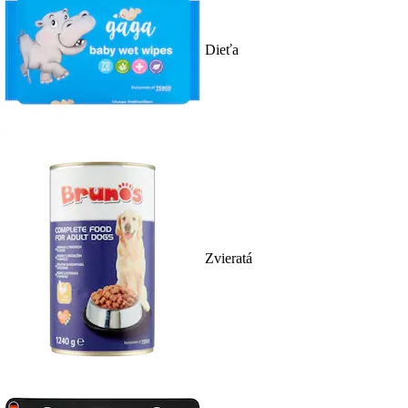
Dieťa
Zvieratá