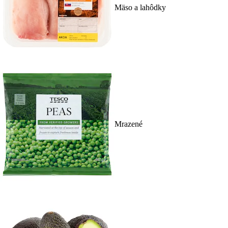
Mäso a lahôdky
Mrazené