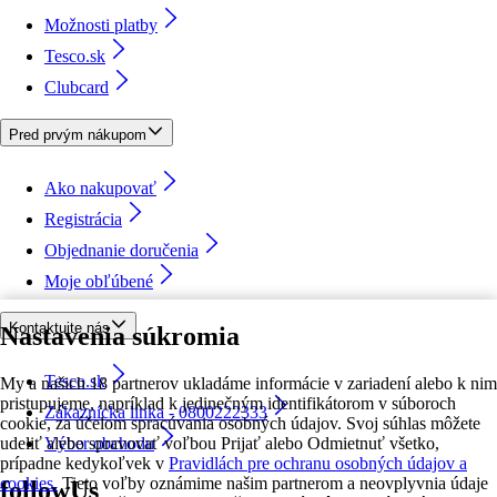
Možnosti platby
Tesco.sk
Clubcard
Pred prvým nákupom
Ako nakupovať
Registrácia
Objednanie doručenia
Moje obľúbené
Kontaktujte nás
Nastavenia súkromia
Tesco.sk
My a našich 18 partnerov ukladáme informácie v zariadení alebo k nim
pristupujeme, napríklad k jedinečným identifikátorom v súboroch
Zákaznícka linka - 0800222333
cookie, za účelom spracúvania osobných údajov. Svoj súhlas môžete
udeliť alebo spravovať voľbou Prijať alebo Odmietnuť všetko,
Výber obchodu
prípadne kedykoľvek v
Pravidlách pre ochranu osobných údajov a
cookies.
Tieto voľby oznámime našim partnerom a neovplyvnia údaje
followUs