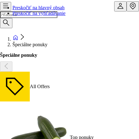
Preskočiť na hlavný obsah
Preskočiť na vyhľadávanie
Špeciálne ponuky
Špeciálne ponuky
All Offers
Top ponuky