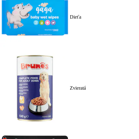
Dieťa
Zvieratá