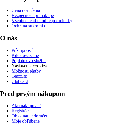
Cena doručenia
Bezpečnosť pri nákupe
Všeobecné obchodné podmienky
Ochrana súkromia
O nás
Prístupnosť
Kde dovážame
Poplatok za službu
Nastavenia cookies
Možnosti platby
Tesco.sk
Clubcard
Pred prvým nákupom
Ako nakupovať
Registrácia
Objednanie doručenia
Moje obľúbené