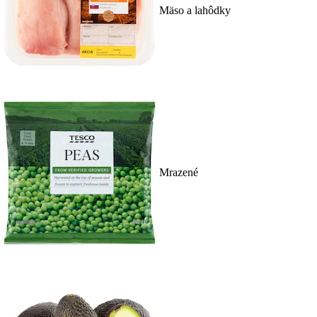
Mäso a lahôdky
Mrazené