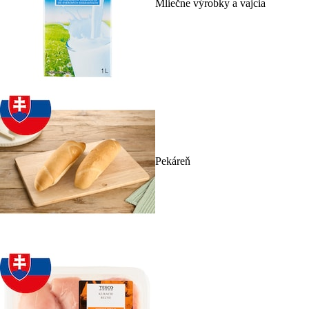
Mliečne výrobky a vajcia
Pekáreň