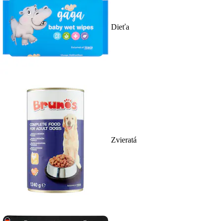
Dieťa
Zvieratá