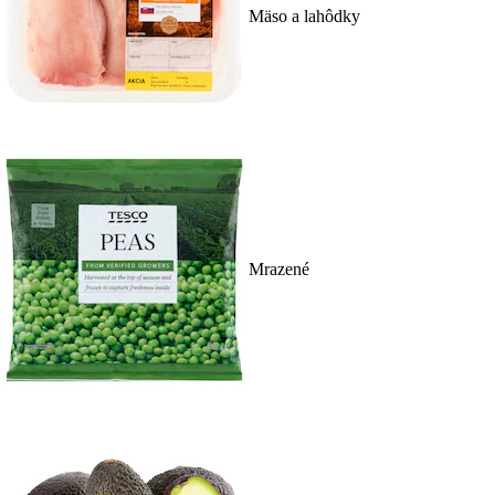
Mäso a lahôdky
Mrazené