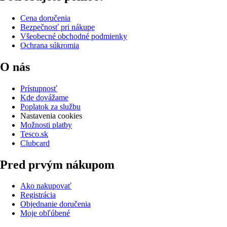
Cena doručenia
Bezpečnosť pri nákupe
Všeobecné obchodné podmienky
Ochrana súkromia
O nás
Prístupnosť
Kde dovážame
Poplatok za službu
Nastavenia cookies
Možnosti platby
Tesco.sk
Clubcard
Pred prvým nákupom
Ako nakupovať
Registrácia
Objednanie doručenia
Moje obľúbené