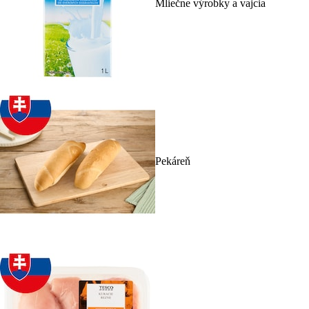
Mliečne výrobky a vajcia
Pekáreň