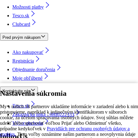
Možnosti platby
Tesco.sk
Clubcard
Pred prvým nákupom
Ako nakupovať
Registrácia
Objednanie doručenia
Moje obľúbené
Kontaktujte nás
Nastavenia súkromia
Tesco.sk
My a našich 18 partnerov ukladáme informácie v zariadení alebo k nim
pristupujeme, napríklad k jedinečným identifikátorom v súboroch
Zákaznícka linka - 0800222333
cookie, za účelom spracúvania osobných údajov. Svoj súhlas môžete
udeliť alebo spravovať voľbou Prijať alebo Odmietnuť všetko,
Výber obchodu
prípadne kedykoľvek v
Pravidlách pre ochranu osobných údajov a
cookies.
Tieto voľby oznámime našim partnerom a neovplyvnia údaje
followUs