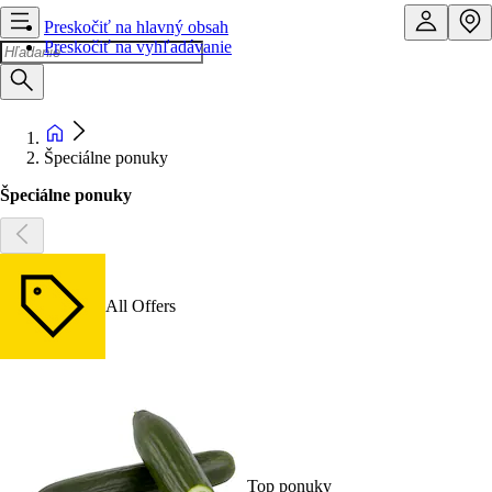
Preskočiť na hlavný obsah
Preskočiť na vyhľadávanie
Špeciálne ponuky
Špeciálne ponuky
All Offers
Top ponuky